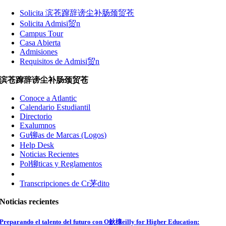
Solicita 滨苍蹿辞谤尘补肠颈贸苍
Solicita Admisi贸n
Campus Tour
Casa Abierta
Admisiones
Requisitos de Admisi贸n
滨苍蹿辞谤尘补肠颈贸苍
Conoce a Atlantic
Calendario Estudiantil
Directorio
Exalumnos
Gu铆as de Marcas (Logos)
Help Desk
Noticias Recientes
Pol铆ticas y Reglamentos
Transcripciones de Cr茅dito
Noticias recientes
Preparando el talento del futuro con O鈥橰eilly for Higher Education: