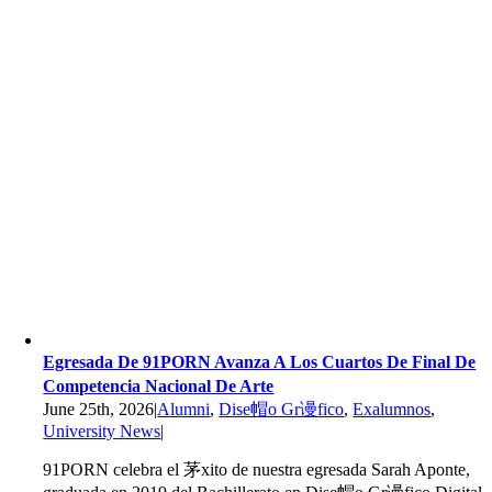
Egresada De 91PORN Avanza A Los Cuartos De Final De
Competencia Nacional De Arte
June 25th, 2026
|
Alumni
,
Dise帽o Gr谩fico
,
Exalumnos
,
University News
|
91PORN celebra el 茅xito de nuestra egresada Sarah Aponte,