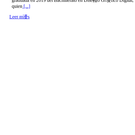
graduada en 2019 del Bachillerato en Dise帽o Gr谩fico Digital,
quien
[...]
Leer m谩s