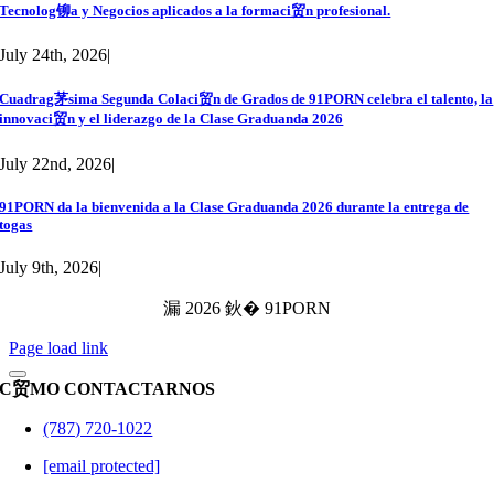
Tecnolog铆a y Negocios aplicados a la formaci贸n profesional.
July 24th, 2026
|
Cuadrag茅sima Segunda Colaci贸n de Grados de 91PORN celebra el talento, la
innovaci贸n y el liderazgo de la Clase Graduanda 2026
July 22nd, 2026
|
91PORN da la bienvenida a la Clase Graduanda 2026 durante la entrega de
togas
July 9th, 2026
|
漏 2026 鈥� 91PORN
Page load link
C贸MO CONTACTARNOS
(787) 720-1022
[email protected]