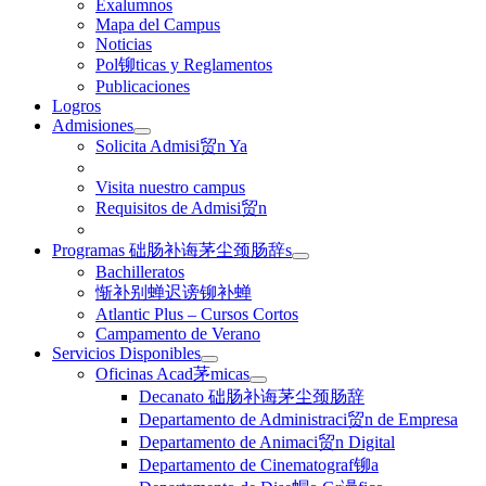
Exalumnos
Mapa del Campus
Noticias
Pol铆ticas y Reglamentos
Publicaciones
Logros
Admisiones
Solicita Admisi贸n Ya
Visita nuestro campus
Requisitos de Admisi贸n
Programas 础肠补诲茅尘颈肠辞s
Bachilleratos
惭补别蝉迟谤铆补蝉
Atlantic Plus – Cursos Cortos
Campamento de Verano
Servicios Disponibles
Oficinas Acad茅micas
Decanato 础肠补诲茅尘颈肠辞
Departamento de Administraci贸n de Empresa
Departamento de Animaci贸n Digital
Departamento de Cinematograf铆a