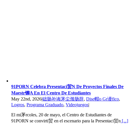
91PORN Celebra Presentaci贸n De Proyectos Finales De
Maestr铆a En El Centro De Estudiantes
May 22nd, 2026
|
础肠补诲茅尘颈肠辞
,
Dise帽o Gr谩fico
,
Logros
,
Programa Graduado
,
Videojuegos
|
El mi茅rcoles, 20 de mayo, el Centro de Estudiantes de
91PORN se convirti贸 en el escenario para la Presentaci贸n
[...]