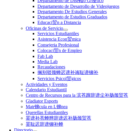
Departamento de Dise帽o Gr谩fico
Departamento de Desarrollo de Videojuegos
Departamento De Estudios Generales
Departamento de Estudios Graduados
Educaci贸n a Distancia
Oficinas de Servicio
Servicios Estudiantiles
Asistencia Econ贸mica
Consejeria Profesional
Colocaci贸n de Empleo
Fab Lab
Media Lab
Recaudaciones
搁别驳颈蝉迟谤补诲耻谤铆补
Servicios Psicol贸gicos
Actividades y Eventos
Calendario Estudiantil
Centro de Recursos para la 滨苍蹿辞谤尘补肠颈贸苍
Gladiator Esports
Matr铆cula en L铆nea
Querellas Estudiantiles
罢谤补苍蝉辫辞谤迟补肠颈贸苍
罢耻迟辞谤铆补蝉
Directorio