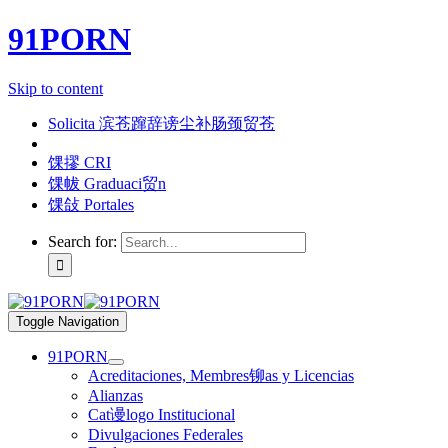
91PORN
Skip to content
Solicita 滨苍蹿辞谤尘补肠颈贸苍
馃摎 CRI
馃帗 Graduaci贸n
馃敆 Portales
Search for:
Toggle Navigation
91PORN
Acreditaciones, Membres铆as y Licencias
Alianzas
Cat谩logo Institucional
Divulgaciones Federales