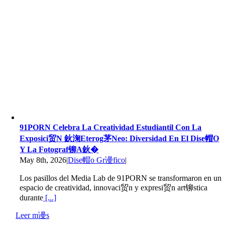
91PORN Celebra La Creatividad Estudiantil Con La
Exposici贸n 鈥淗eterog茅neo: Diversidad En El Dise帽o
Y La Fotograf铆a鈥�
May 8th, 2026
|
Dise帽o Gr谩fico
|
Los pasillos del Media Lab de 91PORN se transformaron en un
espacio de creatividad, innovaci贸n y expresi贸n art铆stica
durante
[...]
Leer m谩s