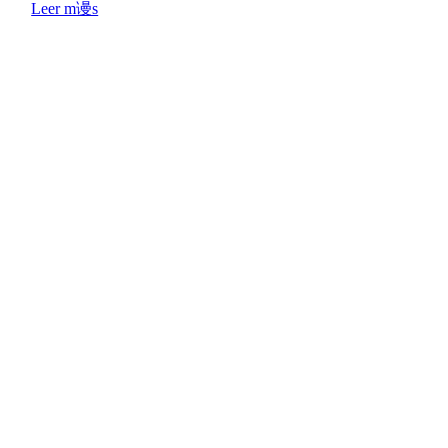
Leer m谩s