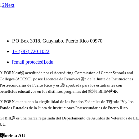
1
2
Next
P.O Box 3918,
Guaynabo, Puerto Rico 00970
1+ (787) 720-1022
[email protected]
.
edu
91PORN est谩 acreditada por el Accrediting Commission of Career Schools and
Colleges (ACCSC), posee Licencia de Renovaci贸n de la Junta de Instituciones
Postsecundarias de Puerto Rico y est谩 aprobada para los estudiantes con
beneficios educativos en los distintos programas del 鈥淕I Bill庐鈥�.
91PORN cuenta con la elegibilidad de los Fondos Federales de T铆tulo IV y los
Fondos Estatales de la Junta de Instituciones Postsecundarias de Puerto Rico.
GI Bill庐 es una marca registrada del Departamento de Asuntos de Veteranos de EE
UU.
脷nete a AU