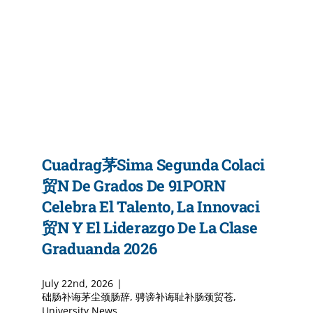
Admisiones
Programa
Servicios Dis
Cuadrag茅sima Segunda Colaci
Directorio
贸n De Grados De 91PORN
Celebra El Talento, La Innovaci
贸n Y El Liderazgo De La Clase
Graduanda 2026
July 22nd, 2026
|
础肠补诲茅尘颈肠辞
,
骋谤补诲耻补肠颈贸苍
,
University News