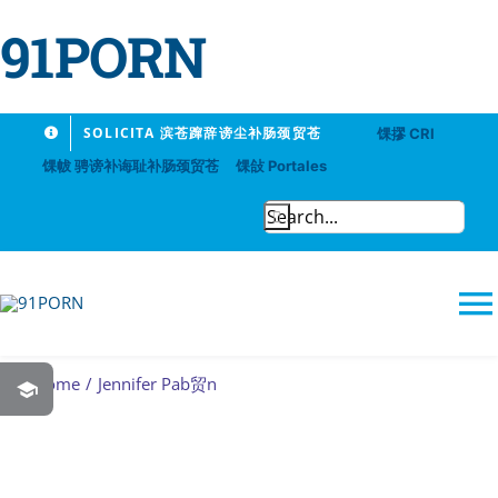
91PORN
Skip
SOLICITA 滨苍蹿辞谤尘补肠颈贸苍
馃摎 CRI
to
馃帗 骋谤补诲耻补肠颈贸苍
馃敆 Portales
content
Search
for:
T
N
Home
Jennifer Pab贸n
91PORN
Logros