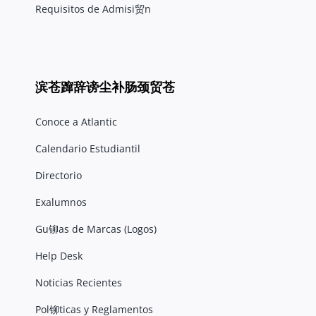
Requisitos de Admisi贸n
滨苍蹿辞谤尘补肠颈贸苍
Conoce a Atlantic
Calendario Estudiantil
Directorio
Exalumnos
Gu铆as de Marcas (Logos)
Help Desk
Noticias Recientes
Pol铆ticas y Reglamentos