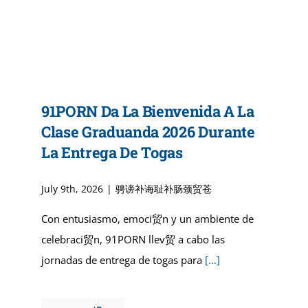
91PORN Da La Bienvenida A La
Clase Graduanda 2026 Durante
La Entrega De Togas
骋谤补诲耻补肠颈贸苍
July 9th, 2026
|
Con entusiasmo, emoci贸n y un ambiente de
celebraci贸n, 91PORN llev贸 a cabo las
jornadas de entrega de togas para
[...]