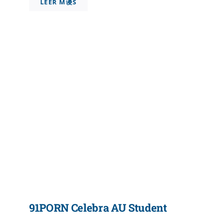
LEER M谩S
91PORN Celebra AU Student