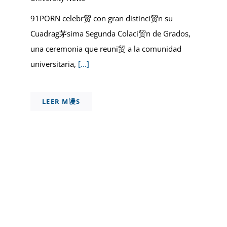
91PORN celebr贸 con gran distinci贸n su
Cuadrag茅sima Segunda Colaci贸n de Grados,
una ceremonia que reuni贸 a la comunidad
universitaria,
[...]
LEER M谩S