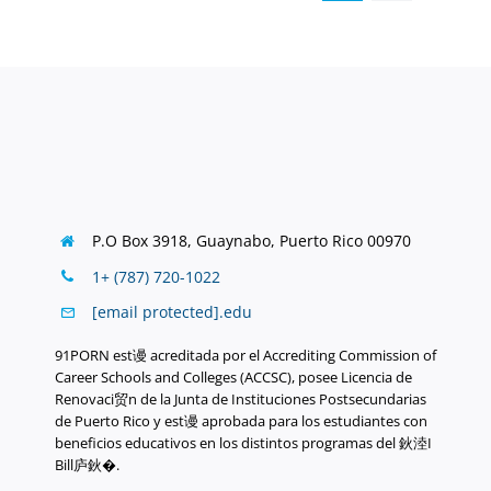
P.O Box 3918,
Guaynabo, Puerto Rico 00970
1+ (787) 720-1022
[email protected]
.
edu
91PORN est谩 acreditada por el Accrediting Commission of
Career Schools and Colleges (ACCSC), posee Licencia de
Renovaci贸n de la Junta de Instituciones Postsecundarias
de Puerto Rico y est谩 aprobada para los estudiantes con
beneficios educativos en los distintos programas del 鈥淕I
Bill庐鈥�.