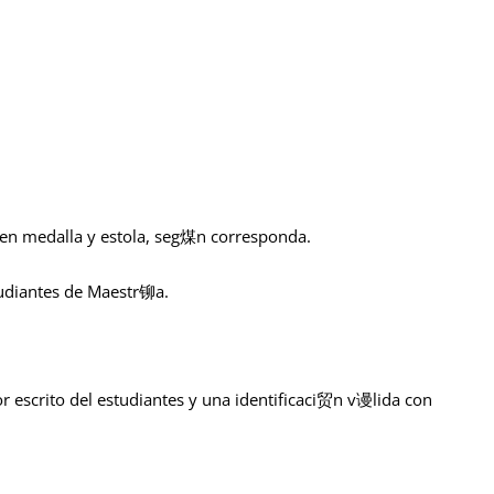
ben medalla y estola, seg煤n corresponda.
udiantes de Maestr铆a.
 escrito del estudiantes y una identificaci贸n v谩lida con