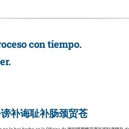
roceso con tiempo.
er.
d de 骋谤补诲耻补肠颈贸苍
no lo has hecho en la Oficina de 搁别驳颈蝉迟谤补诲耻谤铆补 donde re