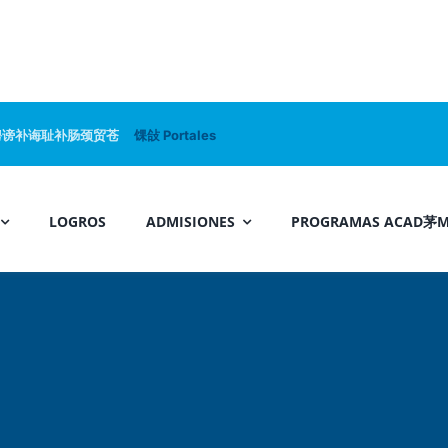
骋谤补诲耻补肠颈贸苍
馃敆 Portales
LOGROS
ADMISIONES
PROGRAMAS ACAD茅M