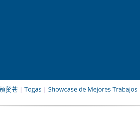
补肠颈贸苍
|
Togas
|
Showcase de Mejores Trabajos