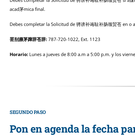
acad茅mica final.
Debes completar la Solicitud de 骋谤补诲耻补肠颈贸苍 en o a
罢别濒茅蹿辞苍辞:
787-720-1022, Ext. 1123
Horario:
Lunes a jueves de 8:00 a.m a 5:00 p.m. y los vierne
SEGUNDO PASO
Pon en agenda la fecha par