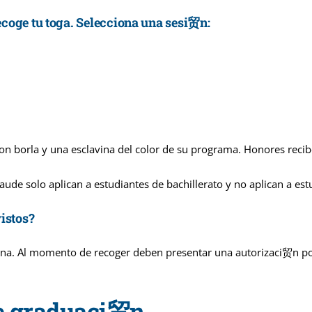
ecoge tu toga. Selecciona una sesi贸n:
con borla y una esclavina del color de su programa. Honores reci
solo aplican a estudiantes de bachillerato y no aplican a est
istos?
cina. Al momento de recoger deben presentar una autorizaci贸n por
e graduaci贸n