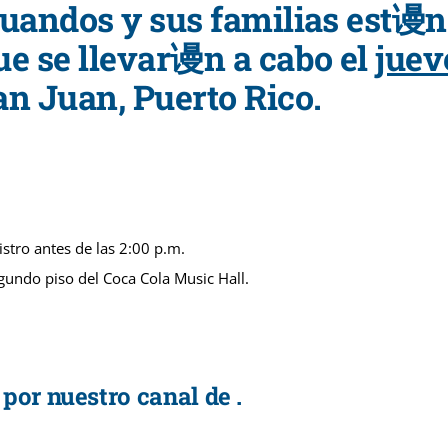
uandos y sus familias est谩n 
ue se llevar谩n a cabo el
juev
an Juan, Puerto Rico.
tro antes de las 2:00 p.m.
egundo piso del Coca Cola Music Hall.
por nuestro canal de .