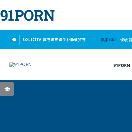
91PORN
Skip
SOLICITA 滨苍蹿辞谤尘补肠颈贸苍
馃摎 CRI
馃帗 
to
content
91PORN