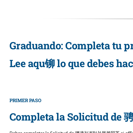
Graduando: Completa tu p
Lee aqu铆 lo que debes hac
PRIMER PASO
Completa la Solicitu
Debes completar la Solicitud de 骋谤补诲耻补肠颈贸苍 si a煤n 