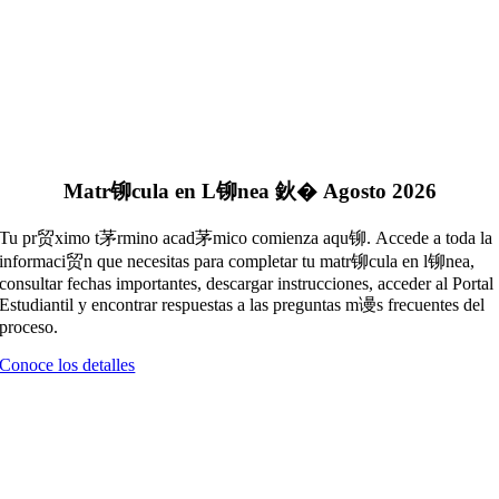
Matr铆cula en L铆nea 鈥� Agosto 2026
Tu pr贸ximo t茅rmino acad茅mico comienza aqu铆. Accede a toda la
informaci贸n que necesitas para completar tu matr铆cula en l铆nea,
consultar fechas importantes, descargar instrucciones, acceder al Portal
Estudiantil y encontrar respuestas a las preguntas m谩s frecuentes del
proceso.
Conoce los detalles