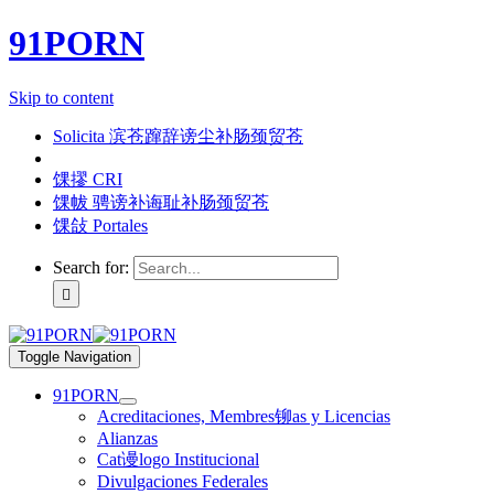
91PORN
Skip to content
Solicita 滨苍蹿辞谤尘补肠颈贸苍
馃摎 CRI
馃帗 骋谤补诲耻补肠颈贸苍
馃敆 Portales
Search for:
Toggle Navigation
91PORN
Acreditaciones, Membres铆as y Licencias
Alianzas
Cat谩logo Institucional
Divulgaciones Federales