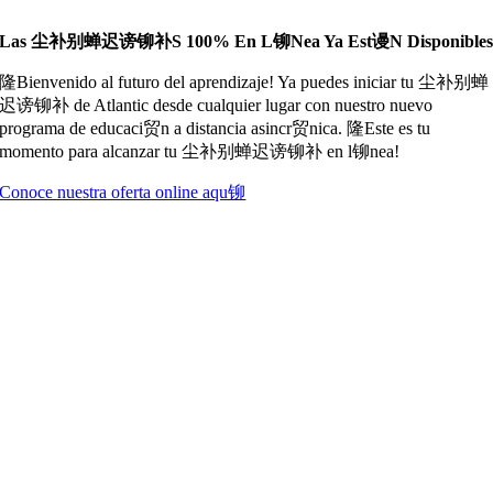
Las 尘补别蝉迟谤铆补s 100% En L铆nea Ya Est谩n Disponible
隆Bienvenido al futuro del aprendizaje! Ya puedes iniciar tu 尘补别蝉
迟谤铆补 de Atlantic desde cualquier lugar con nuestro nuevo
programa de educaci贸n a distancia asincr贸nica. 隆Este es tu
momento para alcanzar tu 尘补别蝉迟谤铆补 en l铆nea!
Conoce nuestra oferta online aqu铆