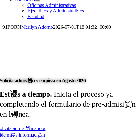
Oficinas Administrativas
Ejecutivos y Administrativos
Facultad
91PORN
Marilyn Adorno
2026-07-01T18:01:32+00:00
Solicita admisi贸n y empieza en
Agosto 2026
Est谩s a tiempo.
Inicia el proceso ya
completando el formulario de pre-admisi贸n
en l铆nea.
olicita admisi贸n ahora
ide m谩s informaci贸n