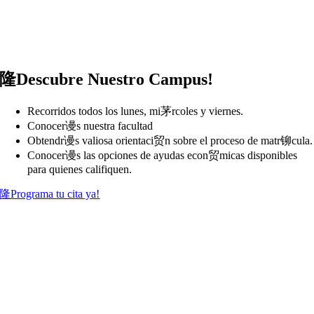
隆Descubre Nuestro Campus!
Recorridos todos los lunes, mi茅rcoles y viernes.
Conocer谩s nuestra facultad
Obtendr谩s valiosa orientaci贸n sobre el proceso de matr铆cula.
Conocer谩s las opciones de ayudas econ贸micas disponibles
para quienes califiquen.
隆Programa tu cita ya!