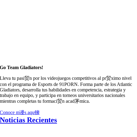
Go Team Gladiators!
Lleva tu pasi贸n por los videojuegos competitivos al pr贸ximo nivel
con el programa de Esports de 91PORN. Forma parte de los Atlantic
Gladiators, desarrolla tus habilidades en competencia, estrategia y
trabajo en equipo, y participa en torneos universitarios nacionales
mientras completas tu formaci贸n acad茅mica.
Conoce m谩s aqu铆
Noticias Recientes