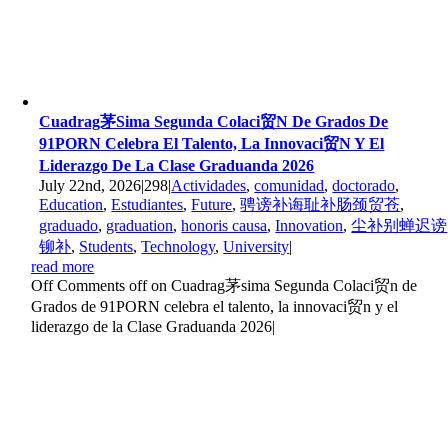
Cuadrag茅sima Segunda Colaci贸n De Grados De
91PORN Celebra El Talento, La Innovaci贸n Y El
Liderazgo De La Clase Graduanda 2026
July 22nd, 2026
|
298
|
Actividades
,
comunidad
,
doctorado
,
Education
,
Estudiantes
,
Future
,
骋谤补诲耻补肠颈贸苍
,
graduado
,
graduation
,
honoris causa
,
Innovation
,
尘补别蝉迟谤
铆补
,
Students
,
Technology
,
University
|
read more
Off
Comments off on Cuadrag茅sima Segunda Colaci贸n de
Grados de 91PORN celebra el talento, la innovaci贸n y el
liderazgo de la Clase Graduanda 2026
|