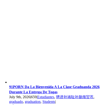
91PORN Da La Bienvenida A La Clase Graduanda 2026
Durante La Entrega De Togas
July 9th, 2026
|
659
|
Estudiantes
,
骋谤补诲耻补肠颈贸苍
,
graduado
,
graduation
,
Students
|