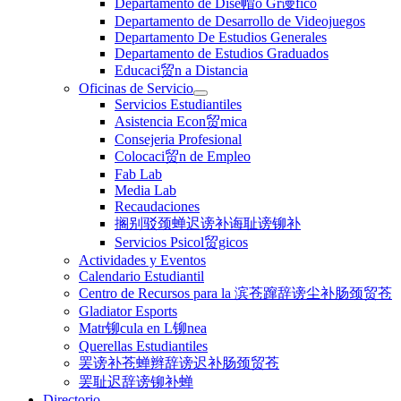
Departamento de Dise帽o Gr谩fico
Departamento de Desarrollo de Videojuegos
Departamento De Estudios Generales
Departamento de Estudios Graduados
Educaci贸n a Distancia
Oficinas de Servicio
Servicios Estudiantiles
Asistencia Econ贸mica
Consejeria Profesional
Colocaci贸n de Empleo
Fab Lab
Media Lab
Recaudaciones
搁别驳颈蝉迟谤补诲耻谤铆补
Servicios Psicol贸gicos
Actividades y Eventos
Calendario Estudiantil
Centro de Recursos para la 滨苍蹿辞谤尘补肠颈贸苍
Gladiator Esports
Matr铆cula en L铆nea
Querellas Estudiantiles
罢谤补苍蝉辫辞谤迟补肠颈贸苍
罢耻迟辞谤铆补蝉
Directorio