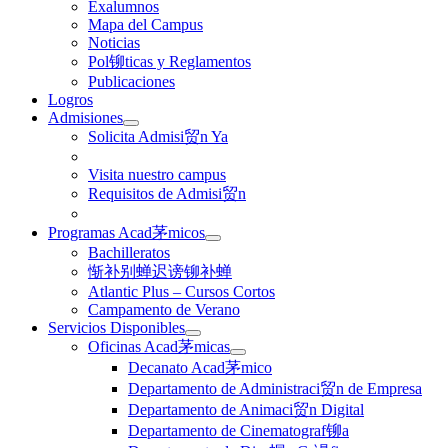
Exalumnos
Mapa del Campus
Noticias
Pol铆ticas y Reglamentos
Publicaciones
Logros
Admisiones
Solicita Admisi贸n Ya
Visita nuestro campus
Requisitos de Admisi贸n
Programas Acad茅micos
Bachilleratos
惭补别蝉迟谤铆补蝉
Atlantic Plus – Cursos Cortos
Campamento de Verano
Servicios Disponibles
Oficinas Acad茅micas
Decanato Acad茅mico
Departamento de Administraci贸n de Empresa
Departamento de Animaci贸n Digital
Departamento de Cinematograf铆a