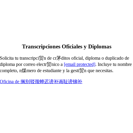
Transcripciones Oficiales y Diplomas
Solicita tu transcripci贸n de cr茅ditos oficial, diploma o duplicado de
diploma por correo electr贸nico a
[email protected]
. Incluye tu nombre
completo, n煤mero de estudiante y la gesti贸n que necesitas.
Oficina de 搁别驳颈蝉迟谤补诲耻谤铆补