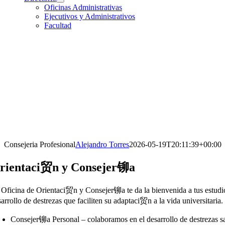
Oficinas Administrativas
Ejecutivos y Administrativos
Facultad
Consejeria Profesional
Alejandro Torres
2026-05-19T20:11:39+00:00
rientaci贸n y Consejer铆a
 Oficina de Orientaci贸n y Consejer铆a te da la bienvenida a tus estudio
arrollo de destrezas que faciliten su adaptaci贸n a la vida universitaria
Consejer铆a Personal – colaboramos en el desarrollo de destrezas sa