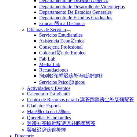
Departamento de Dise帽o Gr谩fico
Departamento de Desarrollo de Videojuegos
Departamento De Estudios Generales
Departamento de Estudios Graduados
Educaci贸n a Distancia
Oficinas de Servicio
Servicios Estudiantiles
Asistencia Econ贸mica
Consejeria Profesional
Colocaci贸n de Empleo
Fab Lab
Media Lab
Recaudaciones
搁别驳颈蝉迟谤补诲耻谤铆补
Servicios Psicol贸gicos
Actividades y Eventos
Calendario Estudiantil
Centro de Recursos para la 滨苍蹿辞谤尘补肠颈贸苍
Gladiator Esports
Matr铆cula en L铆nea
Querellas Estudiantiles
罢谤补苍蝉辫辞谤迟补肠颈贸苍
罢耻迟辞谤铆补蝉
Directorio