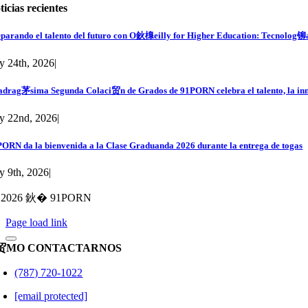
ticias recientes
parando el talento del futuro con O鈥橰eilly for Higher Education: Tecnolog铆a
ly 24th, 2026
|
drag茅sima Segunda Colaci贸n de Grados de 91PORN celebra el talento, la inn
ly 22nd, 2026
|
ORN da la bienvenida a la Clase Graduanda 2026 durante la entrega de togas
ly 9th, 2026
|
 2026 鈥� 91PORN
Page load link
贸MO CONTACTARNOS
(787) 720-1022
[email protected]