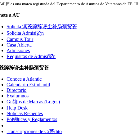
Bill庐 es una marca registrada del Departamento de Asuntos de Veteranos de EE. U
ete a AU
Solicita 滨苍蹿辞谤尘补肠颈贸苍
Solicita Admisi贸n
Campus Tour
Casa Abierta
Admisiones
Requisitos de Admisi贸n
苍蹿辞谤尘补肠颈贸苍
Conoce a Atlantic
Calendario Estudiantil
Directorio
Exalumnos
Gu铆as de Marcas (Logos)
Help Desk
Noticias Recientes
Pol铆ticas y Reglamentos
Transcripciones de Cr茅dito