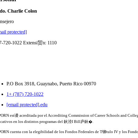
do. Charlie Colon
nsejero
mail protected]
7-720-1022 Extensi贸n: 1110
P.O Box 3918,
Guaynabo, Puerto Rico 00970
1+ (787) 720-1022
[email protected]
.
edu
ORN est谩 acreditada por el Accrediting Commission of Career Schools and College
cativos en los distintos programas del 鈥淕I Bill庐鈥�.
ORN cuenta con la elegibilidad de los Fondos Federales de T铆tulo IV y los Fondos 