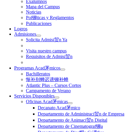
Exalumnos
Mapa del Campus
Noticias
Pol铆ticas y Reglamentos
Publicaciones
Logros
Admisiones
Solicita Admisi贸n Ya
Visita nuestro campus
Requisitos de Admisi贸n
Programas Acad茅micos
Bachilleratos
惭补别蝉迟谤铆补蝉
Atlantic Plus – Cursos Cortos
Campamento de Verano
Servicios Disponibles
Oficinas Acad茅micas
Decanato Acad茅mico
Departamento de Administraci贸n de Empresa
Departamento de Animaci贸n Digital
Departamento de Cinematograf铆a