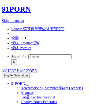
91PORN
Skip to content
Solicita 滨苍蹿辞谤尘补肠颈贸苍
馃摎 CRI
馃帗 Graduaci贸n
馃敆 Portales
Search for:
Toggle Navigation
91PORN
Acreditaciones, Membres铆as y Licencias
Alianzas
Cat谩logo Institucional
Divulgaciones Federales