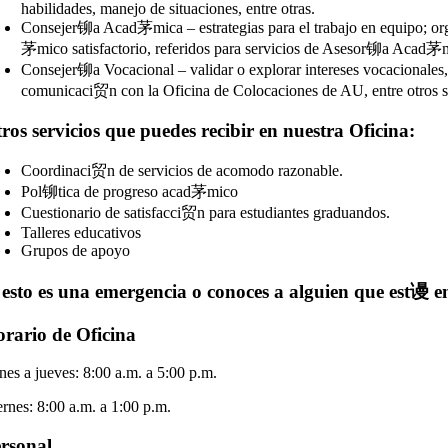
habilidades, manejo de situaciones, entre otras.
Consejer铆a Acad茅mica – estrategias para el trabajo en equipo; orga
茅mico satisfactorio, referidos para servicios de Asesor铆a Acad茅
Consejer铆a Vocacional – validar o explorar intereses vocacionales, pl
comunicaci贸n con la Oficina de Colocaciones de AU, entre otros s
ros servicios que puedes recibir en nuestra Oficina:
Coordinaci贸n de servicios de acomodo razonable.
Pol铆tica de progreso acad茅mico
Cuestionario de satisfacci贸n para estudiantes graduandos.
Talleres educativos
Grupos de apoyo
 esto es una emergencia o conoces a alguien que est谩 
rario de Oficina
nes a jueves: 8:00 a.m. a 5:00 p.m.
ernes: 8:00 a.m. a 1:00 p.m.
rsonal