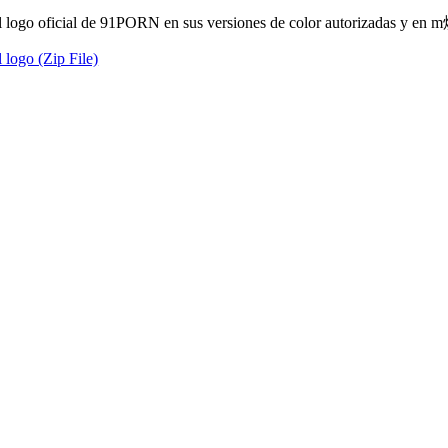
l logo oficial de 91PORN en sus versiones de color autorizadas y en m
 logo (Zip File)