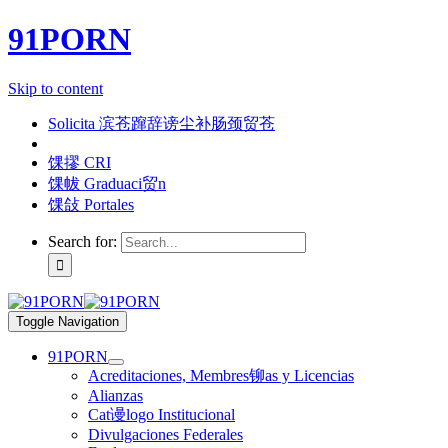
91PORN
Skip to content
Solicita 滨苍蹿辞谤尘补肠颈贸苍
馃摎 CRI
馃帗 Graduaci贸n
馃敆 Portales
Search for:
Toggle Navigation
91PORN
Acreditaciones, Membres铆as y Licencias
Alianzas
Cat谩logo Institucional
Divulgaciones Federales