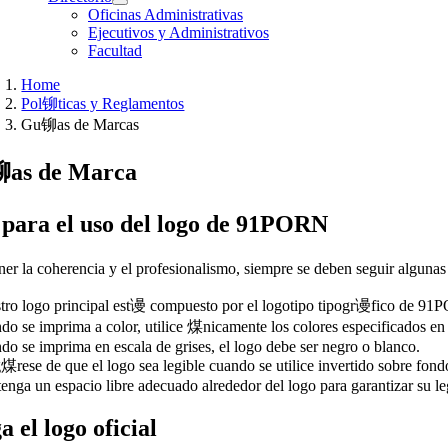
Oficinas Administrativas
Ejecutivos y Administrativos
Facultad
Home
Pol铆ticas y Reglamentos
Gu铆as de Marcas
as de Marca
ara el uso del logo de 91PORN
er la coherencia y el profesionalismo, siempre se deben seguir algunas p
tro logo principal est谩 compuesto por el logotipo tipogr谩fico de
do se imprima a color, utilice 煤nicamente los colores especificados en
do se imprima en escala de grises, el logo debe ser negro o blanco.
rese de que el logo sea legible cuando se utilice invertido sobre fondo
enga un espacio libre adecuado alrededor del logo para garantizar su le
 el logo oficial