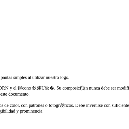
autas simples al utilizar nuestro logo.
 91PORN y el 铆cono 鈥淎U鈥�. Su composici贸n nunca debe ser modifica
 este documento.
s de color, con patrones o fotogr谩ficos. Debe invertirse con suficiente
gibilidad y prominencia.