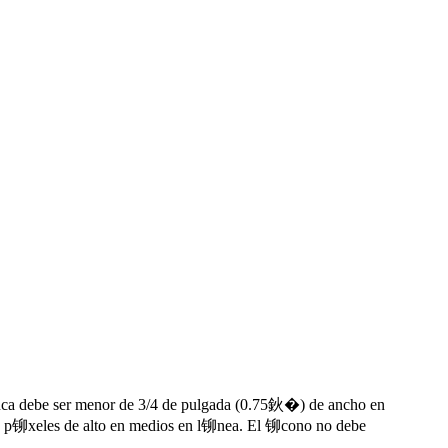
unca debe ser menor de 3/4 de pulgada (0.75鈥�) de ancho en
 20 p铆xeles de alto en medios en l铆nea. El 铆cono no debe