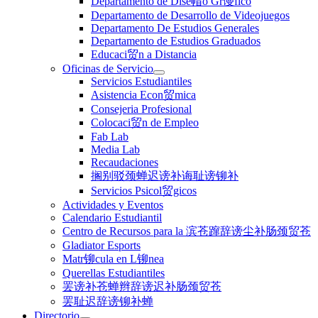
Departamento de Dise帽o Gr谩fico
Departamento de Desarrollo de Videojuegos
Departamento De Estudios Generales
Departamento de Estudios Graduados
Educaci贸n a Distancia
Oficinas de Servicio
Servicios Estudiantiles
Asistencia Econ贸mica
Consejeria Profesional
Colocaci贸n de Empleo
Fab Lab
Media Lab
Recaudaciones
搁别驳颈蝉迟谤补诲耻谤铆补
Servicios Psicol贸gicos
Actividades y Eventos
Calendario Estudiantil
Centro de Recursos para la 滨苍蹿辞谤尘补肠颈贸苍
Gladiator Esports
Matr铆cula en L铆nea
Querellas Estudiantiles
罢谤补苍蝉辫辞谤迟补肠颈贸苍
罢耻迟辞谤铆补蝉
Directorio