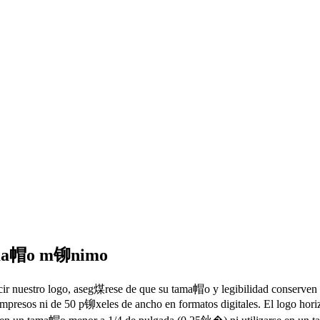
ma帽o m铆nimo
cir nuestro logo, aseg煤rese de que su tama帽o y legibilidad conserve
 impresos ni de 50 p铆xeles de ancho en formatos digitales. El logo h