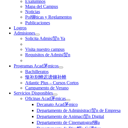
Exalumnos
Mapa del Campus
Noticias
Pol铆ticas y Reglamentos
Publicaciones
Logros
Admisiones
Solicita Admisi贸n Ya
Visita nuestro campus
Requisitos de Admisi贸n
Programas Acad茅micos
Bachilleratos
惭补别蝉迟谤铆补蝉
Atlantic Plus – Cursos Cortos
Campamento de Verano
Servicios Disponibles
Oficinas Acad茅micas
Decanato Acad茅mico
Departamento de Administraci贸n de Empresa
Departamento de Animaci贸n Digital
Departamento de Cinematograf铆a