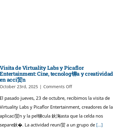
pel
铆
cula
Perla
Visita de Virtuality Labs y Picaflor
Entertainment: Cine, tecnolog铆a y creatividad
en acci贸n
on
October 23rd, 2025
|
Comments Off
Visita
El pasado jueves, 23 de octubre, recibimos la visita de
de
Virtuality
Virtuality Labs y Picaflor Entertainment, creadores de la
Labs
aplicaci贸n y la pel铆cula 鈥淗asta que la celda nos
y
Picaflor
separe鈥�. La actividad reuni贸 a un grupo de
[...]
Entertainment: