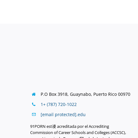
P.O Box 3918,
Guaynabo, Puerto Rico 00970
1+ (787) 720-1022
[email protected]
.
edu
91PORN est谩 acreditada por el Accrediting
Commission of Career Schools and Colleges (ACCSC),