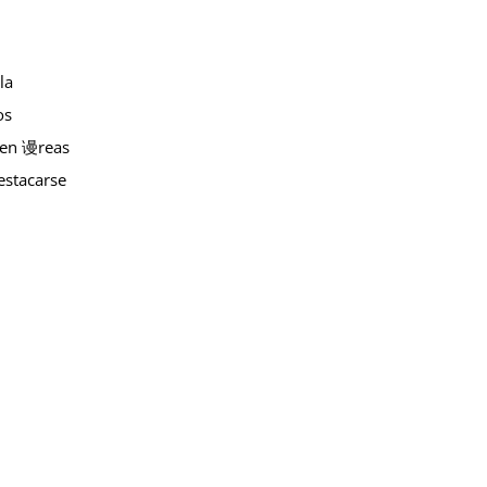
la
os
s en 谩reas
estacarse