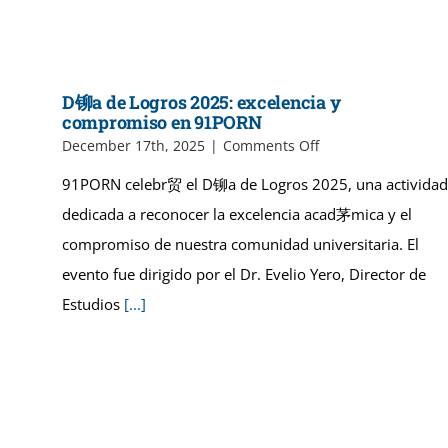
Semana
de
Cine
2026
en
D铆a de Logros 2025: excelencia y
91PORN
compromiso en 91PORN
on
December 17th, 2025
|
Comments Off
D
91PORN celebr贸 el D铆a de Logros 2025, una actividad
铆
a
dedicada a reconocer la excelencia acad茅mica y el
de
compromiso de nuestra comunidad universitaria. El
Logros
2025:
evento fue dirigido por el Dr. Evelio Yero, Director de
excelencia
Estudios
[...]
y
compromiso
en
91PORN