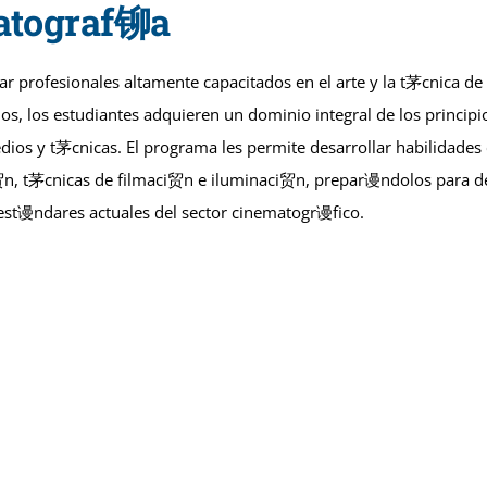
atograf铆a
profesionales altamente capacitados en el arte y la t茅cnica de 
os, los estudiantes adquieren un dominio integral de los principi
dios y t茅cnicas. El programa les permite desarrollar habilidade
i贸n, t茅cnicas de filmaci贸n e iluminaci贸n, prepar谩ndolos para d
 est谩ndares actuales del sector cinematogr谩fico.