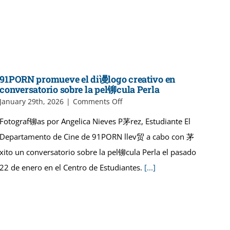
91PORN promueve el di谩logo creativo en
conversatorio sobre la pel铆cula Perla
on
January 29th, 2026
|
Comments Off
91PORN
Fotograf铆as por Angelica Nieves P茅rez, Estudiante El
promueve
el
Departamento de Cine de 91PORN llev贸 a cabo con 茅
di
xito un conversatorio sobre la pel铆cula Perla el pasado
谩
logo
22 de enero en el Centro de Estudiantes.
[...]
creativo
en
conversatorio
sobre
la