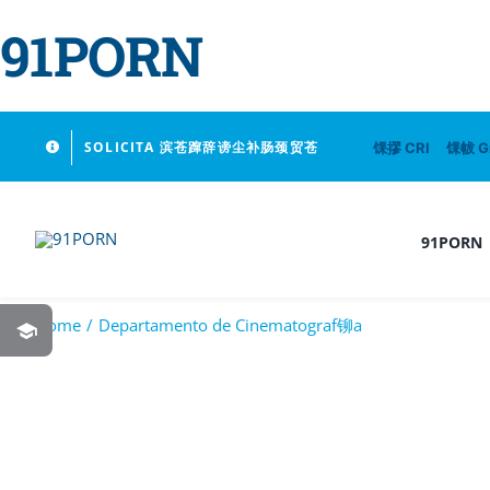
91PORN
Skip
SOLICITA 滨苍蹿辞谤尘补肠颈贸苍
馃摎 CRI
馃帗 G
to
content
91PORN
Home
Departamento de Cinematograf铆a