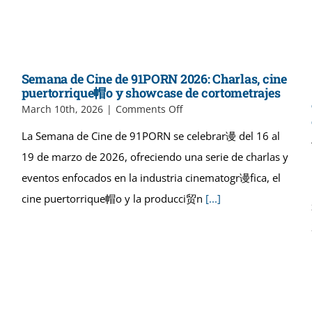
Semana de Cine de 91PORN 2026: Charlas, cine
puertorrique帽o y showcase de cortometrajes
on
March 10th, 2026
|
Comments Off
Semana
La Semana de Cine de 91PORN se celebrar谩 del 16 al
de
Cine
19 de marzo de 2026, ofreciendo una serie de charlas y
de
eventos enfocados en la industria cinematogr谩fica, el
91PORN
2026:
cine puertorrique帽o y la producci贸n
[...]
Charlas,
cine
puertorrique
帽
o
y
showcase