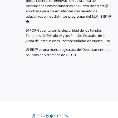
posee Licencia de Renovaci贸n de la Junta de
Instituciones Postsecundarias de Puerto Rico y est谩
aprobada para los estudiantes con beneficios
educativos en los distintos programas del 鈥淕I Bill庐鈥
�.
91PORN cuenta con la elegibilidad de los Fondos
Federales de T铆tulo IV y los Fondos Estatales de la
Junta de Instituciones Postsecundarias de Puerto Rico.
GI Bill庐 es una marca registrada del Departamento de
Asuntos de Veteranos de EE. UU.
漏 2026 鈥� 91PORN