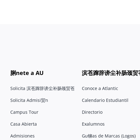
脷nete a AU
滨苍蹿辞谤尘补肠颈贸
Solicita 滨苍蹿辞谤尘补肠颈贸苍
Conoce a Atlantic
Solicita Admisi贸n
Calendario Estudiantil
Campus Tour
Directorio
Casa Abierta
Exalumnos
Admisiones
Gu铆as de Marcas (Logos)