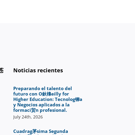
Cine,
tecnolog
铆
a
y
creatividad
en
acci
贸
n
苍
Noticias recientes
Preparando el talento del
futuro con O鈥橰eilly for
Higher Education: Tecnolog铆a
y Negocios aplicados a la
formaci贸n profesional.
July 24th, 2026
Cuadrag茅sima Segunda