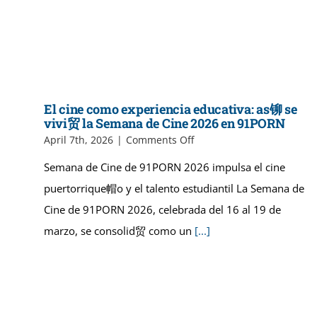
El cine como experiencia educativa: as铆 se
vivi贸 la Semana de Cine 2026 en 91PORN
on
April 7th, 2026
|
Comments Off
El
Semana de Cine de 91PORN 2026 impulsa el cine
cine
como
puertorrique帽o y el talento estudiantil La Semana de
experiencia
Cine de 91PORN 2026, celebrada del 16 al 19 de
educativa:
as
marzo, se consolid贸 como un
[...]
铆
se
vivi
贸
la