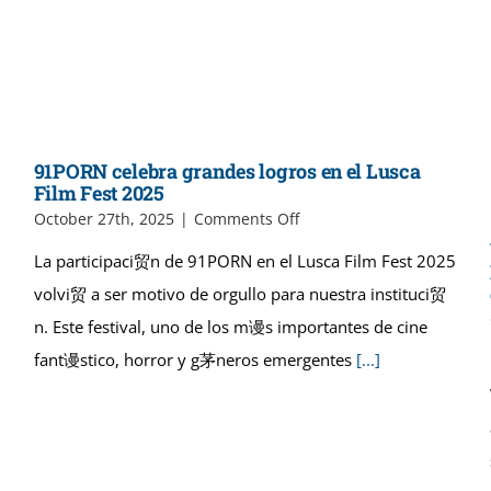
de
cortometrajes
91PORN celebra grandes logros en el Lusca
Film Fest 2025
on
October 27th, 2025
|
Comments Off
91PORN
La participaci贸n de 91PORN en el Lusca Film Fest 2025
celebra
grandes
volvi贸 a ser motivo de orgullo para nuestra instituci贸
logros
n. Este festival, uno de los m谩s importantes de cine
en
el
fant谩stico, horror y g茅neros emergentes
[...]
Lusca
Film
Fest
2025