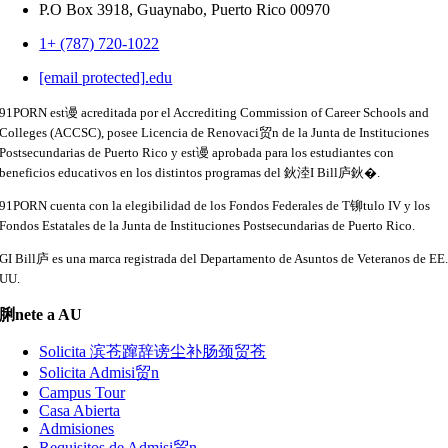
P.O Box 3918,
Guaynabo, Puerto Rico 00970
1+ (787) 720-1022
[email protected]
.
edu
91PORN est谩 acreditada por el Accrediting Commission of Career Schools and
Colleges (ACCSC), posee Licencia de Renovaci贸n de la Junta de Instituciones
Postsecundarias de Puerto Rico y est谩 aprobada para los estudiantes con
beneficios educativos en los distintos programas del 鈥淕I Bill庐鈥�.
91PORN cuenta con la elegibilidad de los Fondos Federales de T铆tulo IV y los
Fondos Estatales de la Junta de Instituciones Postsecundarias de Puerto Rico.
GI Bill庐 es una marca registrada del Departamento de Asuntos de Veteranos de EE
UU.
脷nete a AU
Solicita 滨苍蹿辞谤尘补肠颈贸苍
Solicita Admisi贸n
Campus Tour
Casa Abierta
Admisiones
Requisitos de Admisi贸n