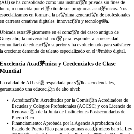
(AU) se ha consolidado como una instituci贸n privada sin fines de
lucro, reconocida por el 茅xito de sus programas acad茅micos. Nos
especializamos en formar a la pr贸xima generaci贸n de profesionales
en carreras creativas digitales, innovaci贸n y tecnolog铆a.
Ubicada estrat茅gicamente en el coraz贸n del casco antiguo de
Guaynabo, la universidad naci贸 para responder a la necesidad
comunitaria de educaci贸n superior y ha evolucionado para satisfacer
la creciente demanda de talento especializado en el 谩mbito digital.
Excelencia Acad茅mica y Credenciales de Clase
Mundial
La calidad de AU est谩 respaldada por s贸lidas credenciales,
garantizando una educaci贸n de alto nivel:
Acreditaci贸n: Acreditados por la Comisi贸n Acreditadora de
Escuelas y Colegios Profesionales (ACCSC) y con Licencia de
Renovaci贸n de la Junta de Instituciones Postsecundarias de
Puerto Rico.
Financiamiento: Aprobada por la Agencia Aprobadora del
Estado de Puerto Rico para programas acad茅micos bajo la Ley