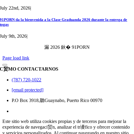
July 22nd, 2026
|
91PORN da la bienvenida a la Clase Graduanda 2026 durante la entrega de
togas
July 9th, 2026
|
漏 2026 鈥� 91PORN
Page load link
C贸MO CONTACTARNOS
(787) 720-1022
[email protected]
P.O Box 3918,聽Guaynabo, Puerto Rico 00970
Este sitio web utiliza cookies propias y de terceros para mejorar la
experiencia de navegaci贸n, analizar el tr谩fico y ofrecer contenido
y servicios personalizados. Al continuar navegando en nuestro sitio,