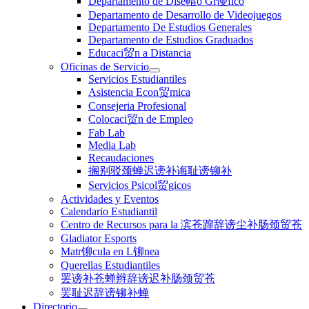
Departamento de Dise帽o Gr谩fico
Departamento de Desarrollo de Videojuegos
Departamento De Estudios Generales
Departamento de Estudios Graduados
Educaci贸n a Distancia
Oficinas de Servicio
Servicios Estudiantiles
Asistencia Econ贸mica
Consejeria Profesional
Colocaci贸n de Empleo
Fab Lab
Media Lab
Recaudaciones
搁别驳颈蝉迟谤补诲耻谤铆补
Servicios Psicol贸gicos
Actividades y Eventos
Calendario Estudiantil
Centro de Recursos para la 滨苍蹿辞谤尘补肠颈贸苍
Gladiator Esports
Matr铆cula en L铆nea
Querellas Estudiantiles
罢谤补苍蝉辫辞谤迟补肠颈贸苍
罢耻迟辞谤铆补蝉
Directorio