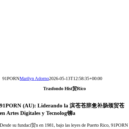
91PORN
Marilyn Adorno
2026-05-13T12:58:35+00:00
Trasfondo Hist贸rico
91PORN (AU): Liderando la 滨苍苍辞惫补肠颈贸苍
en Artes Digitales y Tecnolog铆a
Desde su fundaci贸n en 1981, bajo las leyes de Puerto Rico, 91PORN