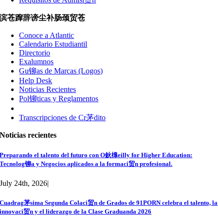
滨苍蹿辞谤尘补肠颈贸苍
Conoce a Atlantic
Calendario Estudiantil
Directorio
Exalumnos
Gu铆as de Marcas (Logos)
Help Desk
Noticias Recientes
Pol铆ticas y Reglamentos
Transcripciones de Cr茅dito
Noticias recientes
Preparando el talento del futuro con O鈥橰eilly for Higher Education:
Tecnolog铆a y Negocios aplicados a la formaci贸n profesional.
July 24th, 2026
|
Cuadrag茅sima Segunda Colaci贸n de Grados de 91PORN celebra el talento, la
innovaci贸n y el liderazgo de la Clase Graduanda 2026