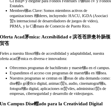
GI Bill庐 y elegible para Fondos Federales T铆tulo IV y Fondo
Estatales.
Membres铆as Clave: Somos miembros activos de
organizaciones l铆deres, incluyendo: HACU, IGDA (Asociaci
贸n internacional de desarrolladores de juegos de video),
PRMA, y la C谩mara de Comercio de Puerto Rico.
Oferta Acad茅mica: Accesibilidad e 滨苍苍辞惫补肠颈
贸苍
Fieles a nuestra filosof铆a de accesibilidad y adaptabilidad, nuestra
oferta acad茅mica es diversa e innovadora:
Ofrecemos programas de bachillerato y maestr铆a en el campus.
Expandimos el acceso con programas de maestr铆a en l铆nea.
Nuestros programas se centran en 谩reas de alta demanda como:
dise帽o gr谩fico digital, animaci贸n, audio, cinematograf铆a,
fotograf铆a digital, aplicaciones m贸viles, administraci贸n de
empresas, ciberseguridad y desarrollo de videojuegos.
Un Campus Dise帽ado para la Creatividad Digital