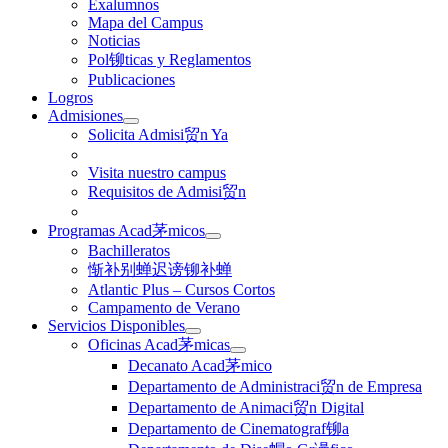
Exalumnos
Mapa del Campus
Noticias
Pol铆ticas y Reglamentos
Publicaciones
Logros
Admisiones
Solicita Admisi贸n Ya
Visita nuestro campus
Requisitos de Admisi贸n
Programas Acad茅micos
Bachilleratos
惭补别蝉迟谤铆补蝉
Atlantic Plus – Cursos Cortos
Campamento de Verano
Servicios Disponibles
Oficinas Acad茅micas
Decanato Acad茅mico
Departamento de Administraci贸n de Empresa
Departamento de Animaci贸n Digital
Departamento de Cinematograf铆a