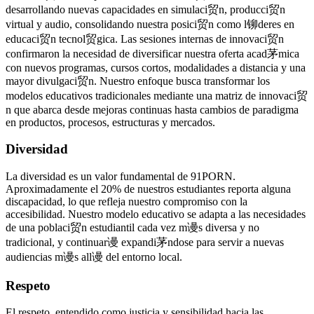
desarrollando nuevas capacidades en simulaci贸n, producci贸n
virtual y audio, consolidando nuestra posici贸n como l铆deres en
educaci贸n tecnol贸gica. Las sesiones internas de innovaci贸n
confirmaron la necesidad de diversificar nuestra oferta acad茅mica
con nuevos programas, cursos cortos, modalidades a distancia y una
mayor divulgaci贸n. Nuestro enfoque busca transformar los
modelos educativos tradicionales mediante una matriz de innovaci贸
n que abarca desde mejoras continuas hasta cambios de paradigma
en productos, procesos, estructuras y mercados.
Diversidad
La diversidad es un valor fundamental de 91PORN.
Aproximadamente el 20% de nuestros estudiantes reporta alguna
discapacidad, lo que refleja nuestro compromiso con la
accesibilidad. Nuestro modelo educativo se adapta a las necesidades
de una poblaci贸n estudiantil cada vez m谩s diversa y no
tradicional, y continuar谩 expandi茅ndose para servir a nuevas
audiencias m谩s all谩 del entorno local.
Respeto
El respeto, entendido como justicia y sensibilidad hacia las