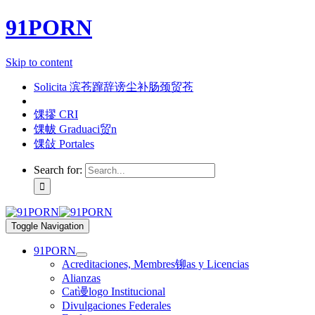
91PORN
Skip to content
Solicita 滨苍蹿辞谤尘补肠颈贸苍
馃摎 CRI
馃帗 Graduaci贸n
馃敆 Portales
Search for:
Toggle Navigation
91PORN
Acreditaciones, Membres铆as y Licencias
Alianzas
Cat谩logo Institucional
Divulgaciones Federales