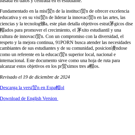
basada en datos y centrada en el estudiante.
Fundamentado en la misi贸n de la instituci贸n de ofrecer excelencia
educativa y en su visi贸n de liderar la innovaci贸n en las artes, las
ciencias y la tecnolog铆a, este plan detalla objetivos estrat茅gicos dise
帽ados para promover el crecimiento, el 茅xito estudiantil y una
cultura de innovaci贸n. Con un compromiso con la diversidad, el
respeto y la mejora continua, 91PORN busca atender las necesidades
cambiantes de sus estudiantes y de su comunidad, posicion谩ndose
como un referente en la educaci贸n superior local, nacional e
internacional. Este documento sirve como una hoja de ruta para
alcanzar estos objetivos en los pr贸ximos tres a帽os.
Revisado el 19 de diciembre de 2024
Descarga la versi贸n en Espa帽ol
Download de English Version