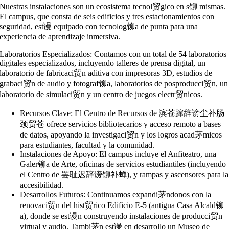
Nuestras instalaciones son un ecosistema tecnol贸gico en s铆 mismas.
El campus, que consta de seis edificios y tres estacionamientos con
seguridad, est谩 equipado con tecnolog铆a de punta para una
experiencia de aprendizaje inmersiva.
Laboratorios Especializados: Contamos con un total de 54 laboratorios
digitales especializados, incluyendo talleres de prensa digital, un
laboratorio de fabricaci贸n aditiva con impresoras 3D, estudios de
grabaci贸n de audio y fotograf铆a, laboratorios de posproducci贸n, un
laboratorio de simulaci贸n y un centro de juegos electr贸nicos.
Recursos Clave: El Centro de Recursos de 滨苍蹿辞谤尘补肠
颈贸苍 ofrece servicios bibliotecarios y acceso remoto a bases
de datos, apoyando la investigaci贸n y los logros acad茅micos
para estudiantes, facultad y la comunidad.
Instalaciones de Apoyo: El campus incluye el Anfiteatro, una
Galer铆a de Arte, oficinas de servicios estudiantiles (incluyendo
el Centro de 罢耻迟辞谤铆补蝉), y rampas y ascensores para la
accesibilidad.
Desarrollos Futuros: Continuamos expandi茅ndonos con la
renovaci贸n del hist贸rico Edificio E-5 (antigua Casa Alcald铆
a), donde se est谩n construyendo instalaciones de producci贸n
virtual y audio. Tambi茅n est谩 en desarrollo un Museo de