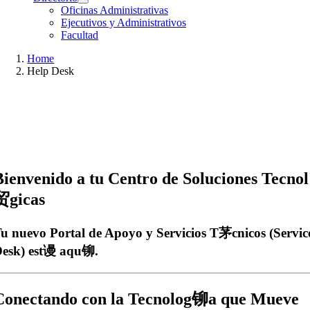
Oficinas Administrativas
Ejecutivos y Administrativos
Facultad
Home
Help Desk
Bienvenido a tu Centro de Soluciones Tecnol
贸gicas
u nuevo Portal de Apoyo y Servicios T茅cnicos (Servic
esk) est谩 aqu铆.
Conectando con la Tecnolog铆a que Mueve