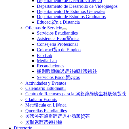
Departamento de Dise帽o Gr谩fico
Departamento de Desarrollo de Videojuegos
Departamento De Estudios Generales
Departamento de Estudios Graduados
Educaci贸n a Distancia
Oficinas de Servicio
Servicios Estudiantiles
Asistencia Econ贸mica
Consejeria Profesional
Colocaci贸n de Empleo
Fab Lab
Media Lab
Recaudaciones
搁别驳颈蝉迟谤补诲耻谤铆补
Servicios Psicol贸gicos
Actividades y Eventos
Calendario Estudiantil
Centro de Recursos para la 滨苍蹿辞谤尘补肠颈贸苍
Gladiator Esports
Matr铆cula en L铆nea
Querellas Estudiantiles
罢谤补苍蝉辫辞谤迟补肠颈贸苍
罢耻迟辞谤铆补蝉
Directorio