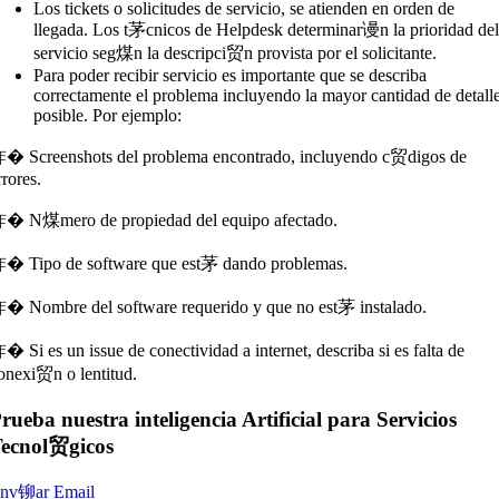
Los tickets o solicitudes de servicio, se atienden en orden de
llegada. Los t茅cnicos de Helpdesk determinar谩n la prioridad de
servicio seg煤n la descripci贸n provista por el solicitante.
Para poder recibir servicio es importante que se describa
correctamente el problema incluyendo la mayor cantidad de detall
posible. Por ejemplo:
� Screenshots del problema encontrado, incluyendo c贸digos de
rrores.
� N煤mero de propiedad del equipo afectado.
� Tipo de software que est茅 dando problemas.
� Nombre del software requerido y que no est茅 instalado.
� Si es un issue de conectividad a internet, describa si es falta de
onexi贸n o lentitud.
rueba nuestra inteligencia Artificial para Servicios
ecnol贸gicos
nv铆ar Email