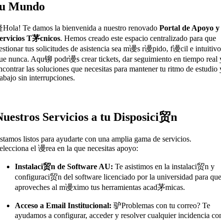
tu Mundo
Hola! Te damos la bienvenida a nuestro renovado
Portal de Apoyo y
ervicios T茅cnicos
. Hemos creado este espacio centralizado para que
estionar tus solicitudes de asistencia sea m谩s r谩pido, f谩cil e intuitiv
ue nunca. Aqu铆 podr谩s crear tickets, dar seguimiento en tiempo real 
ncontrar las soluciones que necesitas para mantener tu ritmo de estudio 
rabajo sin interrupciones.
Nuestros Servicios a tu Disposici贸n
stamos listos para ayudarte con una amplia gama de servicios.
elecciona el 谩rea en la que necesitas apoyo:
Instalaci贸n de Software AU:
Te asistimos en la instalaci贸n y
configuraci贸n del software licenciado por la universidad para qu
aproveches al m谩ximo tus herramientas acad茅micas.
Acceso a Email Institucional:
驴Problemas con tu correo? Te
ayudamos a configurar, acceder y resolver cualquier incidencia co