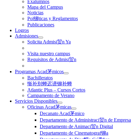
Exalumnos
Mapa del Campus
Noticias
Pol铆ticas y Reglamentos
Publicaciones
Logros
Admisiones
Solicita Admisi贸n Ya
Visita nuestro campus
Requisitos de Admisi贸n
Programas Acad茅micos
Bachilleratos
惭补别蝉迟谤铆补蝉
Atlantic Plus – Cursos Cortos
Campamento de Verano
Servicios Disponibles
Oficinas Acad茅micas
Decanato Acad茅mico
Departamento de Administraci贸n de Empresa
Departamento de Animaci贸n Digital
Departamento de Cinematograf铆a