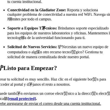
tu cuenta institucional.
Conectividad en la Gladiator Zone:
Reporta y soluciona
cualquier problema de conectividad a nuestra red WiFi. Navega si
l铆mites por todo el campus.
Soporte a Equipos T茅cnicos:
Brindamos soporte especializado
para los equipos de nuestros laboratorios y oficinas. Mantenemos 
tecnolog铆a de la universidad funcionando para ti.
Solicitud de Nuevos Servicios:
驴Necesitas un nuevo equipo de
computadora o alg煤n otro recurso tecnol贸gico? Gestiona tu
solicitud de manera centralizada desde nuestro portal.
驴Listo para Empezar?
rear tu solicitud es muy sencillo. Haz clic en el siguiente bot贸n para
cceder al portal y d茅janos el resto a nosotros.
uede tambi茅n enviarnos un corroe electr贸nico a la direcci贸n electr
ica聽
[email protected]
.
ebe asegurarse de enviar el correo desde una cuenta institucional.