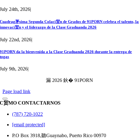
July 24th, 2026
|
Cuadrag茅sima Segunda Colaci贸n de Grados de 91PORN celebra el talento, la
innovaci贸n y el liderazgo de la Clase Graduanda 2026
July 22nd, 2026
|
91PORN da la bienvenida a la Clase Graduanda 2026 durante la entrega de
togas
July 9th, 2026
|
漏 2026 鈥� 91PORN
Page load link
C贸MO CONTACTARNOS
(787) 720-1022
[email protected]
P.O Box 3918,聽Guaynabo, Puerto Rico 00970