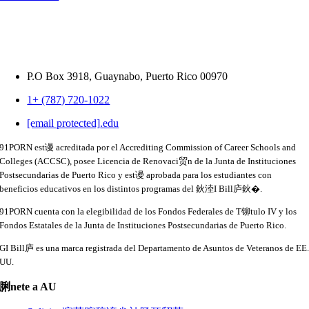
P.O Box 3918,
Guaynabo, Puerto Rico 00970
1+ (787) 720-1022
[email protected]
.
edu
91PORN est谩 acreditada por el Accrediting Commission of Career Schools and
Colleges (ACCSC), posee Licencia de Renovaci贸n de la Junta de Instituciones
Postsecundarias de Puerto Rico y est谩 aprobada para los estudiantes con
beneficios educativos en los distintos programas del 鈥淕I Bill庐鈥�.
91PORN cuenta con la elegibilidad de los Fondos Federales de T铆tulo IV y los
Fondos Estatales de la Junta de Instituciones Postsecundarias de Puerto Rico.
GI Bill庐 es una marca registrada del Departamento de Asuntos de Veteranos de EE
UU.
脷nete a AU