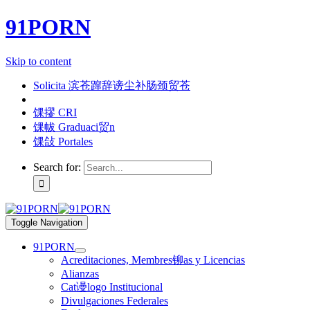
91PORN
Skip to content
Solicita 滨苍蹿辞谤尘补肠颈贸苍
馃摎 CRI
馃帗 Graduaci贸n
馃敆 Portales
Search for:
Toggle Navigation
91PORN
Acreditaciones, Membres铆as y Licencias
Alianzas
Cat谩logo Institucional
Divulgaciones Federales