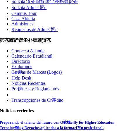
Solicita 滨苍蹿辞谤尘补肠颈贸苍
Solicita Admisi贸n
Campus Tour
Casa Abierta
Admisiones
Requisitos de Admisi贸n
滨苍蹿辞谤尘补肠颈贸苍
Conoce a Atlantic
Calendario Estudiantil
Directorio
Exalumnos
Gu铆as de Marcas (Logos)
Help Desk
Noticias Recientes
Pol铆ticas y Reglamentos
Transcripciones de Cr茅dito
Noticias recientes
Preparando el talento del futuro con O鈥橰eilly for Higher Education:
Tecnolog铆a y Negocios aplicados a la formaci贸n profesional.