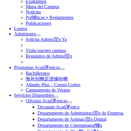
Exalumnos
Mapa del Campus
Noticias
Pol铆ticas y Reglamentos
Publicaciones
Logros
Admisiones
Solicita Admisi贸n Ya
Visita nuestro campus
Requisitos de Admisi贸n
Programas Acad茅micos
Bachilleratos
惭补别蝉迟谤铆补蝉
Atlantic Plus – Cursos Cortos
Campamento de Verano
Servicios Disponibles
Oficinas Acad茅micas
Decanato Acad茅mico
Departamento de Administraci贸n de Empresa
Departamento de Animaci贸n Digital
Departamento de Cinematograf铆a