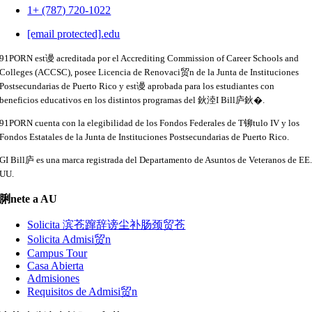
1+ (787) 720-1022
[email protected]
.
edu
91PORN est谩 acreditada por el Accrediting Commission of Career Schools and
Colleges (ACCSC), posee Licencia de Renovaci贸n de la Junta de Instituciones
Postsecundarias de Puerto Rico y est谩 aprobada para los estudiantes con
beneficios educativos en los distintos programas del 鈥淕I Bill庐鈥�.
91PORN cuenta con la elegibilidad de los Fondos Federales de T铆tulo IV y los
Fondos Estatales de la Junta de Instituciones Postsecundarias de Puerto Rico.
GI Bill庐 es una marca registrada del Departamento de Asuntos de Veteranos de EE
UU.
脷nete a AU
Solicita 滨苍蹿辞谤尘补肠颈贸苍
Solicita Admisi贸n
Campus Tour
Casa Abierta
Admisiones
Requisitos de Admisi贸n