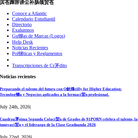
滨苍蹿辞谤尘补肠颈贸苍
Conoce a Atlantic
Calendario Estudiantil
Directorio
Exalumnos
Gu铆as de Marcas (Logos)
Help Desk
Noticias Recientes
Pol铆ticas y Reglamentos
Transcripciones de Cr茅dito
Noticias recientes
Preparando el talento del futuro con O鈥橰eilly for Higher Education:
Tecnolog铆a y Negocios aplicados a la formaci贸n profesional.
July 24th, 2026
|
Cuadrag茅sima Segunda Colaci贸n de Grados de 91PORN celebra el talento, la
innovaci贸n y el liderazgo de la Clase Graduanda 2026
July 22nd, 2026
|