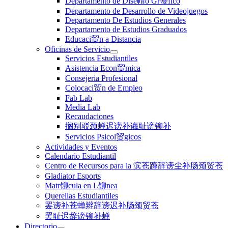
Departamento de Dise帽o Gr谩fico
Departamento de Desarrollo de Videojuegos
Departamento De Estudios Generales
Departamento de Estudios Graduados
Educaci贸n a Distancia
Oficinas de Servicio
Servicios Estudiantiles
Asistencia Econ贸mica
Consejeria Profesional
Colocaci贸n de Empleo
Fab Lab
Media Lab
Recaudaciones
搁别驳颈蝉迟谤补诲耻谤铆补
Servicios Psicol贸gicos
Actividades y Eventos
Calendario Estudiantil
Centro de Recursos para la 滨苍蹿辞谤尘补肠颈贸苍
Gladiator Esports
Matr铆cula en L铆nea
Querellas Estudiantiles
罢谤补苍蝉辫辞谤迟补肠颈贸苍
罢耻迟辞谤铆补蝉
Directorio