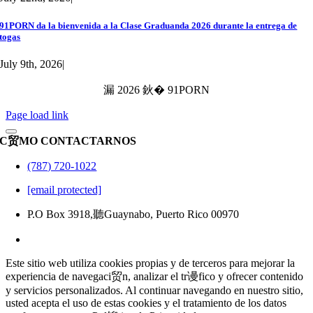
91PORN da la bienvenida a la Clase Graduanda 2026 durante la entrega de
togas
July 9th, 2026
|
漏 2026 鈥� 91PORN
Page load link
C贸MO CONTACTARNOS
(787) 720-1022
[email protected]
P.O Box 3918,聽Guaynabo, Puerto Rico 00970
Este sitio web utiliza cookies propias y de terceros para mejorar la
experiencia de navegaci贸n, analizar el tr谩fico y ofrecer contenido
y servicios personalizados. Al continuar navegando en nuestro sitio,
usted acepta el uso de estas cookies y el tratamiento de los datos