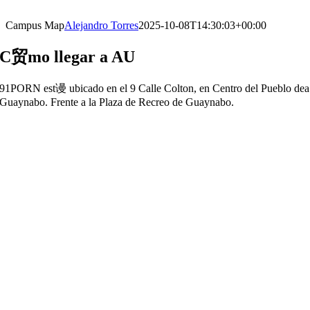
Campus Map
Alejandro Torres
2025-10-08T14:30:03+00:00
C贸mo llegar a AU
91PORN est谩 ubicado en el 9 Calle Colton, en Centro del Pueblo dea
Guaynabo. Frente a la Plaza de Recreo de Guaynabo.