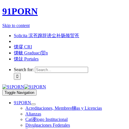
91PORN
Skip to content
Solicita 滨苍蹿辞谤尘补肠颈贸苍
馃摎 CRI
馃帗 Graduaci贸n
馃敆 Portales
Search for:
Toggle Navigation
91PORN
Acreditaciones, Membres铆as y Licencias
Alianzas
Cat谩logo Institucional
Divulgaciones Federales