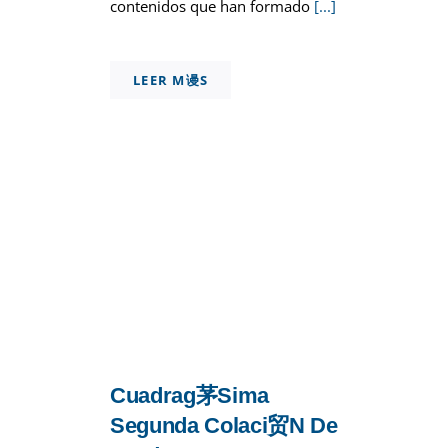
contenidos que han formado
[...]
LEER M谩S
Cuadrag茅sima
Segunda Colaci贸n De