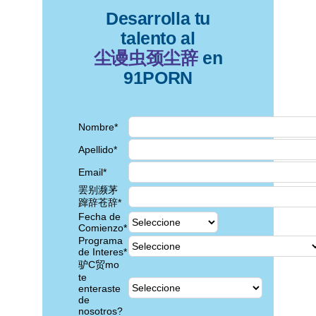
Desarrolla tu
talento al
尘谩虫颈尘辞
en
91PORN
Nombre*
Apellido*
Email*
罢别濒茅
蹿辞苍辞*
Fecha de
Comienzo*
Programa
de Interes*
驴C贸mo
te
enteraste
de
nosotros?