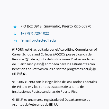
P.O Box 3918,
Guaynabo, Puerto Rico 00970
1+ (787) 720-1022
[email protected]
.
edu
91PORN est谩 acreditada por el Accrediting Commission of
Career Schools and Colleges (ACCSC), posee Licencia de
Renovaci贸n de la Junta de Instituciones Postsecundarias
de Puerto Rico y est谩 aprobada para los estudiantes con
beneficios educativos en los distintos programas del 鈥淕I
Bill庐鈥�.
91PORN cuenta con la elegibilidad de los Fondos Federales
de T铆tulo IV y los Fondos Estatales de la Junta de
Instituciones Postsecundarias de Puerto Rico.
GI Bill庐 es una marca registrada del Departamento de
Asuntos de Veteranos de EE. UU.