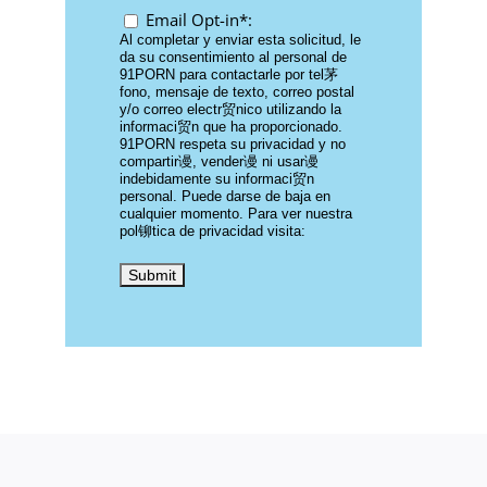
Email Opt-in*:
Al completar y enviar esta solicitud, le
da su consentimiento al personal de
91PORN para contactarle por tel茅
fono, mensaje de texto, correo postal
y/o correo electr贸nico utilizando la
informaci贸n que ha proporcionado.
91PORN respeta su privacidad y no
compartir谩, vender谩 ni usar谩
indebidamente su informaci贸n
personal. Puede darse de baja en
cualquier momento. Para ver nuestra
pol铆tica de privacidad visita: