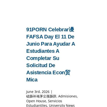
91PORN Celebrar谩
FAFSA Day El 11 De
Junio Para Ayudar A
Estudiantes A
Completar Su
Solicitud De
Asistencia Econ贸
Mica
June 3rd, 2026
|
础肠补诲茅尘颈肠辞
,
Admisiones
,
Open House
,
Servicios
Estudiantiles
,
University News