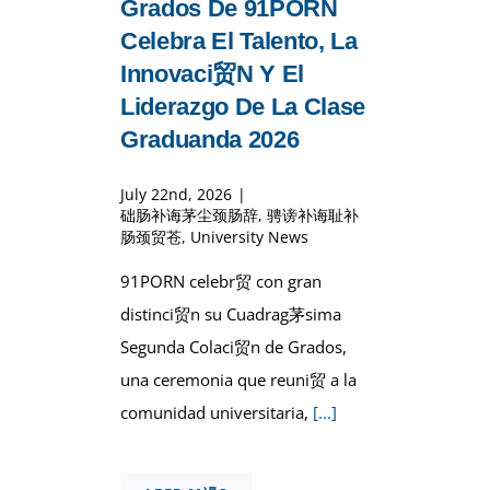
Grados De 91PORN
Celebra El Talento, La
Innovaci贸n Y El
Liderazgo De La Clase
Graduanda 2026
July 22nd, 2026
|
础肠补诲茅尘颈肠辞
,
骋谤补诲耻补
肠颈贸苍
,
University News
91PORN celebr贸 con gran
distinci贸n su Cuadrag茅sima
Segunda Colaci贸n de Grados,
una ceremonia que reuni贸 a la
comunidad universitaria,
[...]