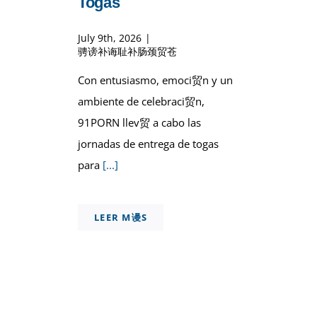
Togas
July 9th, 2026
|
骋谤补诲耻补肠颈贸苍
Con entusiasmo, emoci贸n y un
ambiente de celebraci贸n,
91PORN llev贸 a cabo las
jornadas de entrega de togas
para
[...]
LEER M谩S