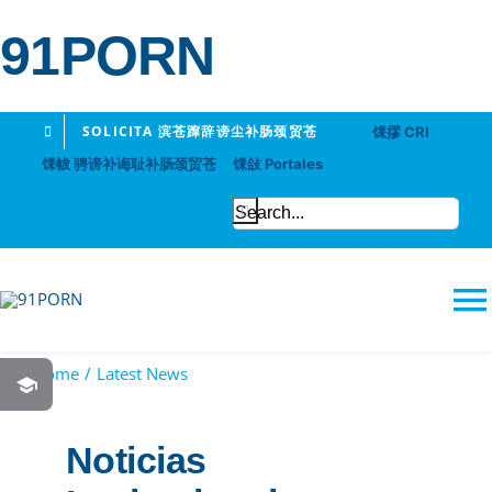
91PORN
Skip
SOLICITA 滨苍蹿辞谤尘补肠颈贸苍
馃摎 CRI
to
馃帗 骋谤补诲耻补肠颈贸苍
馃敆 Portales
content
Search
for:
T
N
Home
Latest News
91PORN
Noticias
Logros