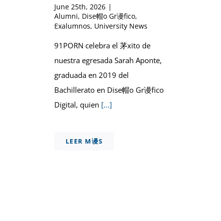
June 25th, 2026
|
Alumni
,
Dise帽o Gr谩fico
,
Exalumnos
,
University News
91PORN celebra el 茅xito de
nuestra egresada Sarah Aponte,
graduada en 2019 del
Bachillerato en Dise帽o Gr谩fico
Digital, quien
[...]
LEER M谩S