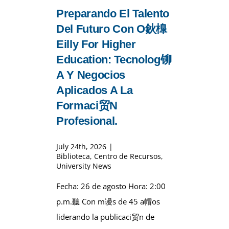
Preparando El Talento
Del Futuro Con O鈥橰
Eilly For Higher
Education: Tecnolog铆
A Y Negocios
Aplicados A La
Formaci贸n
Profesional.
July 24th, 2026
|
Biblioteca
,
Centro de Recursos
,
University News
Fecha: 26 de agosto Hora: 2:00
p.m.聽 Con m谩s de 45 a帽os
liderando la publicaci贸n de