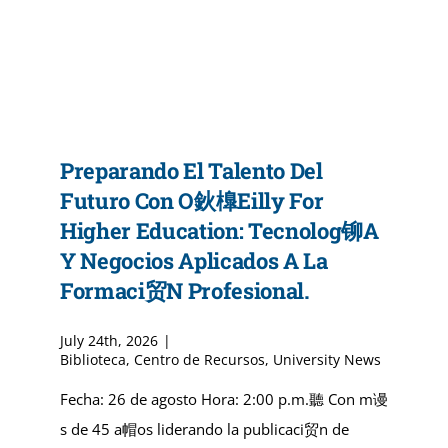
Admisiones
Programa
Preparando El Talento Del
Servicios Dis
Futuro Con O鈥橰eilly For
Higher Education: Tecnolog铆a
Directorio
Y Negocios Aplicados A La
Formaci贸n Profesional.
July 24th, 2026
|
Biblioteca
,
Centro de Recursos
,
University News
Fecha: 26 de agosto Hora: 2:00 p.m.聽 Con m谩
s de 45 a帽os liderando la publicaci贸n de