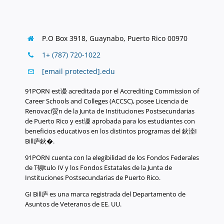
P.O Box 3918,
Guaynabo, Puerto Rico 00970
1+ (787) 720-1022
[email protected]
.
edu
91PORN est谩 acreditada por el Accrediting Commission of
Career Schools and Colleges (ACCSC), posee Licencia de
Renovaci贸n de la Junta de Instituciones Postsecundarias
de Puerto Rico y est谩 aprobada para los estudiantes con
beneficios educativos en los distintos programas del 鈥淕I
Bill庐鈥�.
91PORN cuenta con la elegibilidad de los Fondos Federales
de T铆tulo IV y los Fondos Estatales de la Junta de
Instituciones Postsecundarias de Puerto Rico.
GI Bill庐 es una marca registrada del Departamento de
Asuntos de Veteranos de EE. UU.