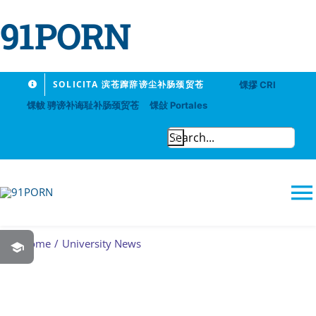
91PORN
Skip
SOLICITA 滨苍蹿辞谤尘补肠颈贸苍
馃摎 CRI
to
馃帗 骋谤补诲耻补肠颈贸苍
馃敆 Portales
content
Search
for:
T
N
Home
University News
91PORN
Logros