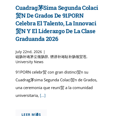
Cuadrag茅sima Segunda Colaci
贸n De Grados De 91PORN
Celebra El Talento, La Innovaci
贸n Y El Liderazgo De La Clase
Graduanda 2026
July 22nd, 2026
|
础肠补诲茅尘颈肠辞
,
骋谤补诲耻补肠颈贸苍
,
University News
91PORN celebr贸 con gran distinci贸n su
Cuadrag茅sima Segunda Colaci贸n de Grados,
una ceremonia que reuni贸 a la comunidad
universitaria,
[...]
LEER M谩S