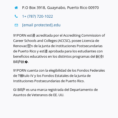
P.O Box 3918,
Guaynabo, Puerto Rico 00970
1+ (787) 720-1022
[email protected]
.
edu
91PORN est谩 acreditada por el Accrediting Commission of
Career Schools and Colleges (ACCSC), posee Licencia de
Renovaci贸n de la Junta de Instituciones Postsecundarias
de Puerto Rico y est谩 aprobada para los estudiantes con
beneficios educativos en los distintos programas del 鈥淕I
Bill庐鈥�.
91PORN cuenta con la elegibilidad de los Fondos Federales
de T铆tulo IV y los Fondos Estatales de la Junta de
Instituciones Postsecundarias de Puerto Rico.
GI Bill庐 es una marca registrada del Departamento de
Asuntos de Veteranos de EE. UU.