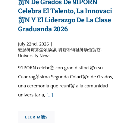
贸n De Grados De 91PORN
Celebra El Talento, La Innovaci
贸n Y El Liderazgo De La Clase
Graduanda 2026
July 22nd, 2026
|
础肠补诲茅尘颈肠辞
,
骋谤补诲耻补肠颈贸苍
,
University News
91PORN celebr贸 con gran distinci贸n su
Cuadrag茅sima Segunda Colaci贸n de Grados,
una ceremonia que reuni贸 a la comunidad
universitaria,
[...]
LEER M谩S