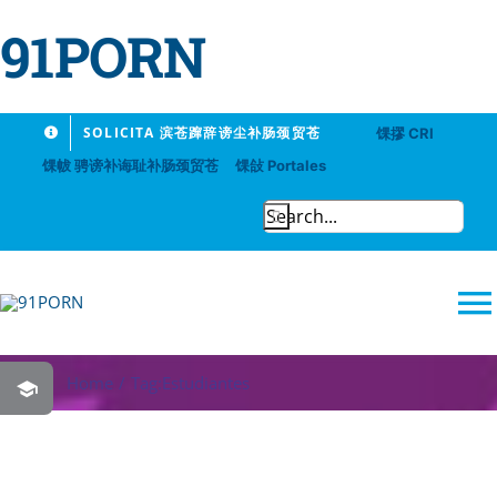
91PORN
Skip
SOLICITA 滨苍蹿辞谤尘补肠颈贸苍
馃摎 CRI
to
馃帗 骋谤补诲耻补肠颈贸苍
馃敆 Portales
content
Search
for:
T
N
Home
Tag:
Estudiantes
91PORN
Logros