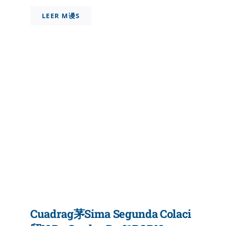
LEER M谩S
Cuadrag茅sima Segunda Colaci