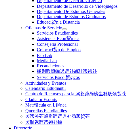
Departamento de Dise帽o Gr谩fico
Departamento de Desarrollo de Videojuegos
Departamento De Estudios Generales
Departamento de Estudios Graduados
Educaci贸n a Distancia
Oficinas de Servicio
Servicios Estudiantiles
Asistencia Econ贸mica
Consejeria Profesional
Colocaci贸n de Empleo
Fab Lab
Media Lab
Recaudaciones
搁别驳颈蝉迟谤补诲耻谤铆补
Servicios Psicol贸gicos
Actividades y Eventos
Calendario Estudiantil
Centro de Recursos para la 滨苍蹿辞谤尘补肠颈贸苍
Gladiator Esports
Matr铆cula en L铆nea
Querellas Estudiantiles
罢谤补苍蝉辫辞谤迟补肠颈贸苍
罢耻迟辞谤铆补蝉
Directorio