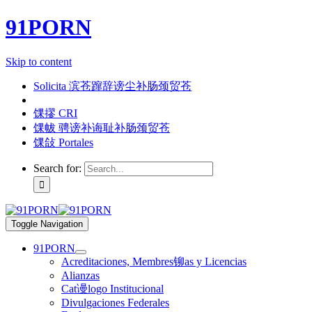
91PORN
Skip to content
Solicita 滨苍蹿辞谤尘补肠颈贸苍
馃摎 CRI
馃帗 骋谤补诲耻补肠颈贸苍
馃敆 Portales
Search for:
Toggle Navigation
91PORN
Acreditaciones, Membres铆as y Licencias
Alianzas
Cat谩logo Institucional
Divulgaciones Federales