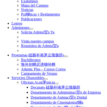
Exalumnos
Mapa del Campus
Noticias
Pol铆ticas y Reglamentos
Publicaciones
Logros
Admisiones
Solicita Admisi贸n Ya
Visita nuestro campus
Requisitos de Admisi贸n
Programas 础肠补诲茅尘颈肠辞s
Bachilleratos
惭补别蝉迟谤铆补蝉
Atlantic Plus – Cursos Cortos
Campamento de Verano
Servicios Disponibles
Oficinas Acad茅micas
Decanato 础肠补诲茅尘颈肠辞
Departamento de Administraci贸n de Empresa
Departamento de Animaci贸n Digital
Departamento de Cinematograf铆a