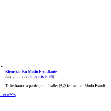
Bienestar En Modo Estudiante
July 24th, 2026
|
Proyecto FISS
|
Te invitamos a participar del taller 鈥淏ienestar en Modo Estudiant
Leer m谩s