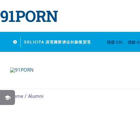
91PORN
Skip
SOLICITA 滨苍蹿辞谤尘补肠颈贸苍
馃摎 CRI
馃帗 G
to
content
Home
Alumni