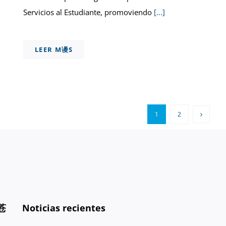
Servicios al Estudiante, promoviendo
[...]
LEER M谩S
1
2
苍
Noticias recientes