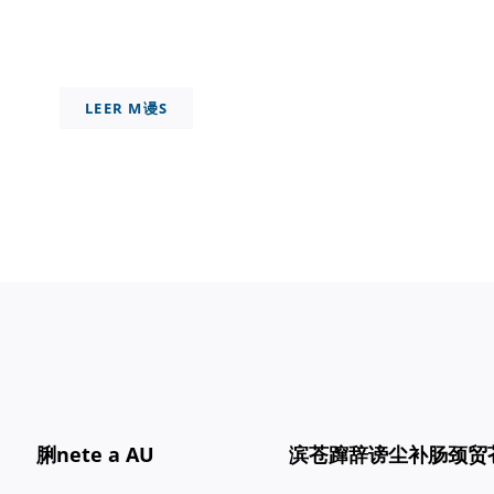
LEER M谩S
脷nete a AU
滨苍蹿辞谤尘补肠颈贸