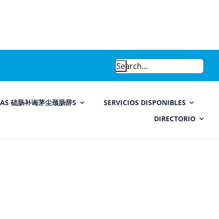
Search
for:
MAS 础肠补诲茅尘颈肠辞S
SERVICIOS DISPONIBLES
DIRECTORIO