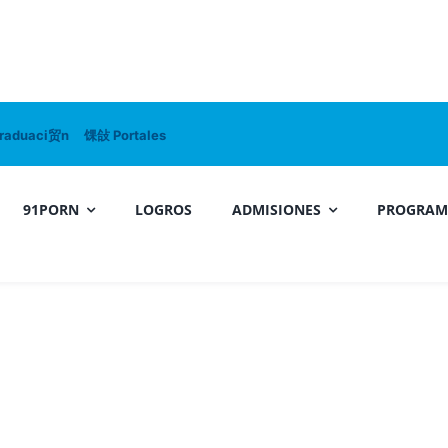
raduaci贸n
馃敆 Portales
91PORN
LOGROS
ADMISIONES
PROGRA