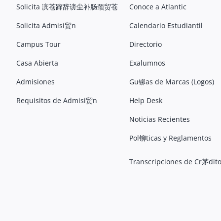
Solicita 滨苍蹿辞谤尘补肠颈贸苍
Conoce a Atlantic
Solicita Admisi贸n
Calendario Estudiantil
Campus Tour
Directorio
Casa Abierta
Exalumnos
Admisiones
Gu铆as de Marcas (Logos)
Requisitos de Admisi贸n
Help Desk
Noticias Recientes
Pol铆ticas y Reglamentos
Transcripciones de Cr茅dit