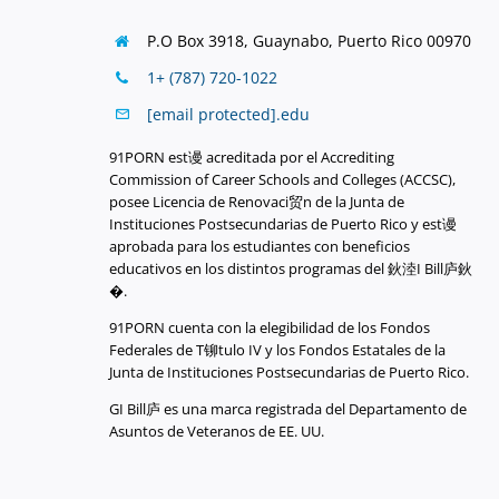
P.O Box 3918,
Guaynabo, Puerto Rico 00970
1+ (787) 720-1022
[email protected]
.
edu
91PORN est谩 acreditada por el Accrediting
Commission of Career Schools and Colleges (ACCSC),
posee Licencia de Renovaci贸n de la Junta de
Instituciones Postsecundarias de Puerto Rico y est谩
aprobada para los estudiantes con beneficios
educativos en los distintos programas del 鈥淕I Bill庐鈥
�.
91PORN cuenta con la elegibilidad de los Fondos
Federales de T铆tulo IV y los Fondos Estatales de la
Junta de Instituciones Postsecundarias de Puerto Rico.
GI Bill庐 es una marca registrada del Departamento de
Asuntos de Veteranos de EE. UU.