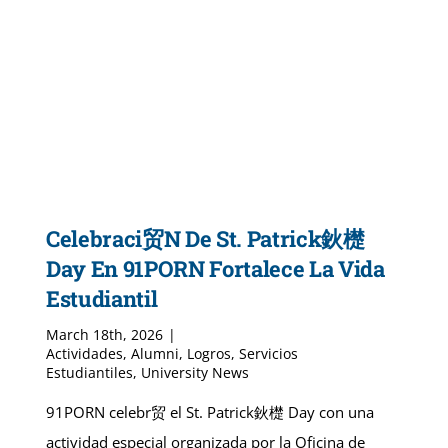
Celebraci贸n De St. Patrick鈥檚
Day En 91PORN Fortalece La Vida
Estudiantil
March 18th, 2026
|
Actividades
,
Alumni
,
Logros
,
Servicios
Estudiantiles
,
University News
91PORN celebr贸 el St. Patrick鈥檚 Day con una
actividad especial organizada por la Oficina de