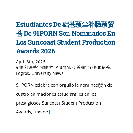
Estudiantes De 础苍颈尘补肠颈贸
苍 De 91PORN Son Nominados En
Los Suncoast Student Production
Awards 2026
April 8th, 2026
|
础肠补诲茅尘颈肠辞
,
Alumni
,
础苍颈尘补肠颈贸苍
,
Logros
,
University News
91PORN celebra con orgullo la nominaci贸n de
cuatro animaciones estudiantiles en los
prestigiosos Suncoast Student Production
Awards, uno de
[...]