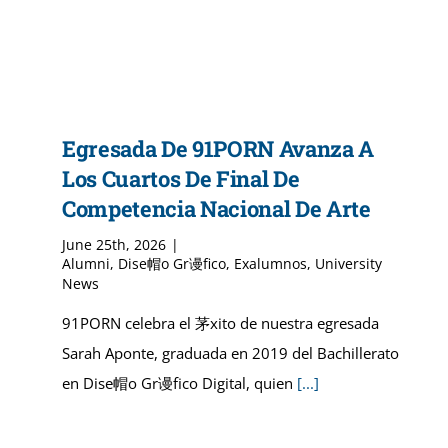
Egresada De 91PORN Avanza A
Los Cuartos De Final De
Competencia Nacional De Arte
June 25th, 2026
|
Alumni
,
Dise帽o Gr谩fico
,
Exalumnos
,
University
News
91PORN celebra el 茅xito de nuestra egresada
Sarah Aponte, graduada en 2019 del Bachillerato
en Dise帽o Gr谩fico Digital, quien
[...]