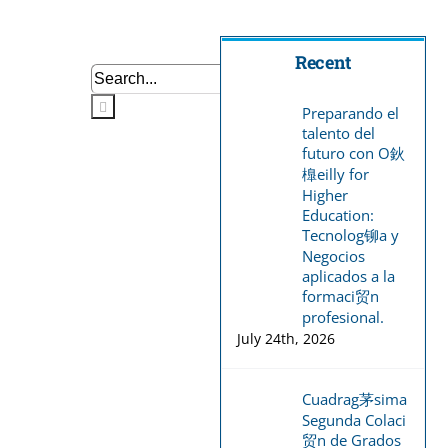
Recent
Search
for:
Preparando el
talento del
futuro con O鈥
橰eilly for
Higher
Education:
Tecnolog铆a y
Negocios
aplicados a la
formaci贸n
profesional.
July 24th, 2026
Cuadrag茅sima
Segunda Colaci
贸n de Grados