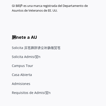
GI Bill庐 es una marca registrada del Departamento de
Asuntos de Veteranos de EE. UU.
脷nete a AU
Solicita 滨苍蹿辞谤尘补肠颈贸苍
Solicita Admisi贸n
Campus Tour
Casa Abierta
Admisiones
Requisitos de Admisi贸n