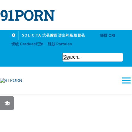
91PORN
Skip
SOLICITA 滨苍蹿辞谤尘补肠颈贸苍
馃摎 CRI
to
馃帗 Graduaci贸n
馃敆 Portales
content
Search
for:
T
N
91PORN
Logros