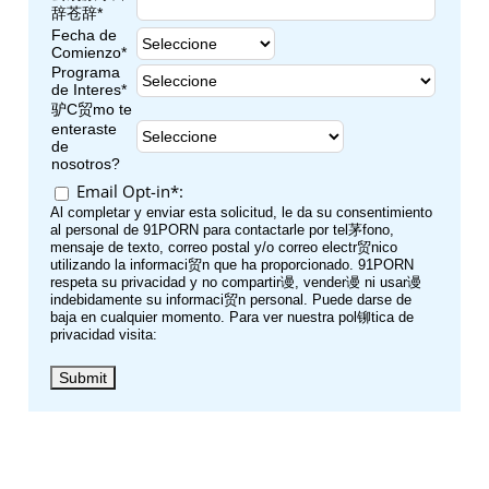
辞苍辞*
Fecha de
Comienzo*
Programa
de Interes*
驴C贸mo te
enteraste
de
nosotros?
Email Opt-in*:
Al completar y enviar esta solicitud, le da su consentimiento
al personal de 91PORN para contactarle por tel茅fono,
mensaje de texto, correo postal y/o correo electr贸nico
utilizando la informaci贸n que ha proporcionado. 91PORN
respeta su privacidad y no compartir谩, vender谩 ni usar谩
indebidamente su informaci贸n personal. Puede darse de
baja en cualquier momento. Para ver nuestra pol铆tica de
privacidad visita: