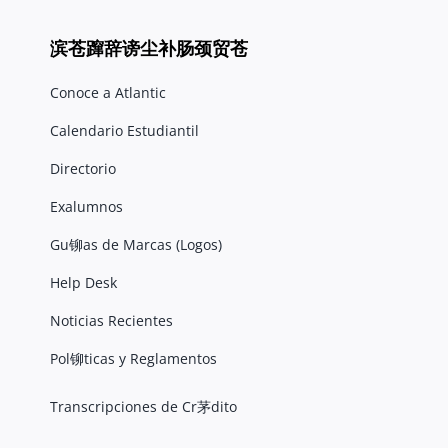
滨苍蹿辞谤尘补肠颈贸苍
Conoce a Atlantic
Calendario Estudiantil
Directorio
Exalumnos
Gu铆as de Marcas (Logos)
Help Desk
Noticias Recientes
Pol铆ticas y Reglamentos
Transcripciones de Cr茅dito