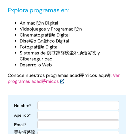
Explora programas en:
Animaci贸n Digital
Videojuegos y Programaci贸n
Cinematograf铆a Digital
Dise帽o Gr谩fico Digital
Fotograf铆a Digital
Sistemas de 滨苍蹿辞谤尘补肠颈贸苍 y
Ciberseguridad
Desarrollo Web
Conoce nuestros programas acad茅micos aqu铆:
Ver
programas acad茅micos
Nombre*
Apellido*
Email*
罢别濒茅蹿