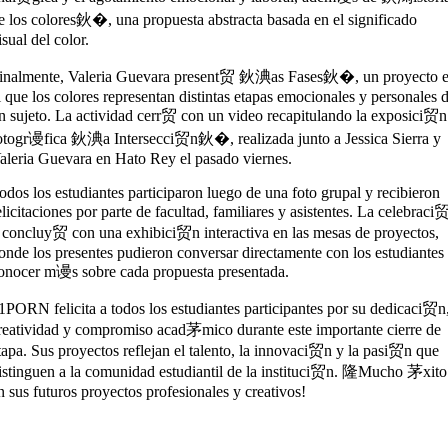
e los colores鈥�, una propuesta abstracta basada en el significado
isual del color.
inalmente, Valeria Guevara present贸 鈥淟as Fases鈥�, un proyecto 
l que los colores representan distintas etapas emocionales y personales 
n sujeto. La actividad cerr贸 con un video recapitulando la exposici贸n
otogr谩fica 鈥淟a Intersecci贸n鈥�, realizada junto a Jessica Sierra y
aleria Guevara en Hato Rey el pasado viernes.
odos los estudiantes participaron luego de una foto grupal y recibieron
elicitaciones por parte de facultad, familiares y asistentes. La celebraci
 concluy贸 con una exhibici贸n interactiva en las mesas de proyectos,
onde los presentes pudieron conversar directamente con los estudiantes
onocer m谩s sobre cada propuesta presentada.
1PORN felicita a todos los estudiantes participantes por su dedicaci贸n
reatividad y compromiso acad茅mico durante este importante cierre de
tapa. Sus proyectos reflejan el talento, la innovaci贸n y la pasi贸n que
istinguen a la comunidad estudiantil de la instituci贸n. 隆Mucho 茅xito
n sus futuros proyectos profesionales y creativos!