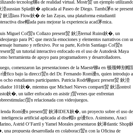
tilizando tecnolog铆a de realidad virtual. Mostr贸 un ejemplo utilizand
淕aussian Splat鈥� aplicada al Paseo de Diego. Tambi茅n se presen
 鈥淐lass Flow鈥� de Ian Zayas, una plataforma estudiantil
nteractiva dise帽ada para mejorar la experiencia acad茅mica.
uis Miguel Col贸n Collazo present贸 鈥淓ternal Ruins鈥�, un
ideojuego para PC que mezcla emociones y elementos narrativos con u
ensaje humano y reflexivo. Por su parte, Kelvin Santiago Col贸n
resent贸 un tutorial interactivo enfocado en el uso de Autodesk Maya
omo herramienta de apoyo para programadores y desarrolladores.
uego, comenzaron las presentaciones de la Maestr铆a en 顿颈蝉别
r谩fico bajo la direcci贸n del Dr. Fernando Rom谩n, quien introdujo 
os ocho estudiantes participantes. Patricia Rodr铆guez present贸 鈥淕
adiador 101鈥�, mientras que Michael Nieves comparti贸 鈥淐ontrol
usto鈥�, un taller enfocado en asistir j贸venes que enfrentan
obreestimulaci贸n relacionada con videojuegos.
lenda Rom谩n present贸 鈥淎IDEX鈥�, un proyecto sobre el uso d
a inteligencia artificial aplicada al dise帽o gr谩fico. Asimismo, Araci
arino,
Astrid O’Farril
y Yamel Morales presentaron 鈥淎tlantic Shop
, una propuesta desarrollada en colaboraci贸n con la Oficina de