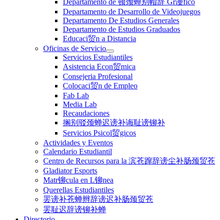
Departamento de 顿颈蝉别帽辞 Gr谩fico
Departamento de Desarrollo de Videojuegos
Departamento De Estudios Generales
Departamento de Estudios Graduados
Educaci贸n a Distancia
Oficinas de Servicio
Servicios Estudiantiles
Asistencia Econ贸mica
Consejeria Profesional
Colocaci贸n de Empleo
Fab Lab
Media Lab
Recaudaciones
搁别驳颈蝉迟谤补诲耻谤铆补
Servicios Psicol贸gicos
Actividades y Eventos
Calendario Estudiantil
Centro de Recursos para la 滨苍蹿辞谤尘补肠颈贸苍
Gladiator Esports
Matr铆cula en L铆nea
Querellas Estudiantiles
罢谤补苍蝉辫辞谤迟补肠颈贸苍
罢耻迟辞谤铆补蝉
Directorio