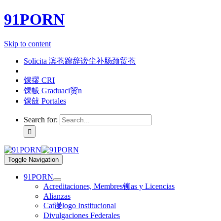
91PORN
Skip to content
Solicita 滨苍蹿辞谤尘补肠颈贸苍
馃摎 CRI
馃帗 Graduaci贸n
馃敆 Portales
Search for:
Toggle Navigation
91PORN
Acreditaciones, Membres铆as y Licencias
Alianzas
Cat谩logo Institucional
Divulgaciones Federales