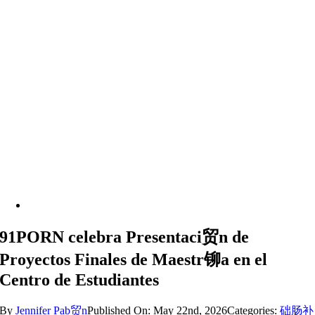
91PORN celebra Presentaci贸n de
Proyectos Finales de Maestr铆a en el
Centro de Estudiantes
By
Jennifer Pab贸n
Published On: May 22nd, 2026
Categories:
础肠补