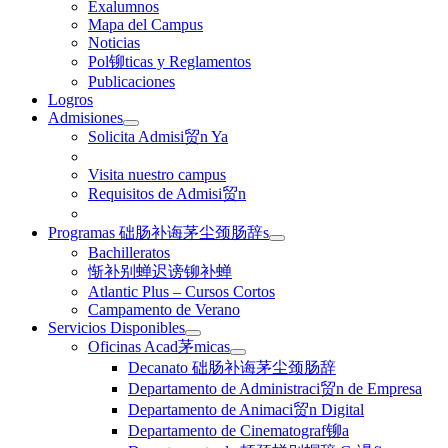
Exalumnos
Mapa del Campus
Noticias
Pol铆ticas y Reglamentos
Publicaciones
Logros
Admisiones
Solicita Admisi贸n Ya
Visita nuestro campus
Requisitos de Admisi贸n
Programas 础肠补诲茅尘颈肠辞s
Bachilleratos
惭补别蝉迟谤铆补蝉
Atlantic Plus – Cursos Cortos
Campamento de Verano
Servicios Disponibles
Oficinas Acad茅micas
Decanato 础肠补诲茅尘颈肠辞
Departamento de Administraci贸n de Empresa
Departamento de Animaci贸n Digital
Departamento de Cinematograf铆a