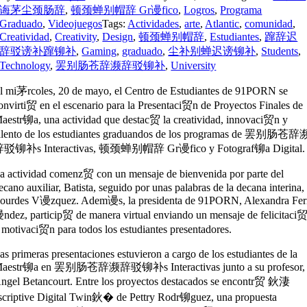
诲茅尘颈肠辞
,
顿颈蝉别帽辞 Gr谩fico
,
Logros
,
Programa
Graduado
,
Videojuegos
Tags:
Actividades
,
arte
,
Atlantic
,
comunidad
,
Creatividad
,
Creativity
,
Design
,
顿颈蝉别帽辞
,
Estudiantes
,
蹿辞迟
辞驳谤补蹿铆补
,
Gaming
,
graduado
,
尘补别蝉迟谤铆补
,
Students
,
Technology
,
罢别肠苍辞濒辞驳铆补
,
University
l mi茅rcoles, 20 de mayo, el Centro de Estudiantes de
91PORN
se
onvirti贸 en el escenario para la Presentaci贸n de Proyectos Finales de
aestr铆a, una actividad que destac贸 la creatividad, innovaci贸n y
alento de los estudiantes graduandos de los programas de 罢别肠苍辞
驳铆补s Interactivas, 顿颈蝉别帽辞 Gr谩fico y Fotograf铆a Digital.
a actividad comenz贸 con un mensaje de bienvenida por parte del
ecano auxiliar, Batista, seguido por unas palabras de la decana interina,
ourdes V谩zquez. Adem谩s, la presidenta de 91PORN,
Alexandra Fe
ndez
, particip贸 de manera virtual enviando un mensaje de felicitaci
 motivaci贸n para todos los estudiantes presentadores.
as primeras presentaciones estuvieron a cargo de los estudiantes de la
aestr铆a en 罢别肠苍辞濒辞驳铆补s Interactivas junto a su profesor,
ngel Betancourt
. Entre los proyectos destacados se encontr贸 鈥淒
scriptive Digital Twin鈥� de Pettry Rodr铆guez, una propuesta