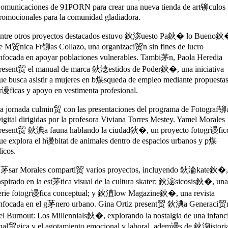
omunicaciones de 91PORN para crear una nueva tienda de art铆culos
romocionales para la comunidad gladiadora.
ntre otros proyectos destacados estuvo 鈥淧uesto Pa鈥� lo Bueno
e M贸nica Fr铆as Collazo, una organizaci贸n sin fines de lucro
nfocada en apoyar poblaciones vulnerables. Tambi茅n, Paola Heredia
resent贸 el manual de marca 鈥淰estidos de Poder鈥�, una iniciativa
ue busca asistir a mujeres en b煤squeda de empleo mediante propuesta
r谩ficas y apoyo en vestimenta profesional.
a jornada culmin贸 con las presentaciones del programa de Fotograf铆
igital dirigidas por la profesora
Viviana Torres Mestey
. Yamel Morales
resent贸 鈥淟a fauna hablando la ciudad鈥�, un proyecto fotogr谩fic
ue explora el h谩bitat de animales dentro de espacios urbanos y p煤
licos.
茅sar Morales comparti贸 varios proyectos, incluyendo 鈥淪kate鈥�
nspirado en la est茅tica visual de la cultura skater; 鈥淧sicosis鈥�, un
erie fotogr谩fica conceptual; y 鈥淔low Magazine鈥�, una revista
nfocada en el g茅nero urbano. Gina Ortiz present贸 鈥淟a Generaci贸
el Burnout: Los Millennials鈥�, explorando la nostalgia de una infanc
nal贸gica y el agotamiento emocional y laboral, adem谩s de 鈥淗istori