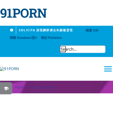
91PORN
Skip
SOLICITA 滨苍蹿辞谤尘补肠颈贸苍
馃摎 CRI
to
馃帗 Graduaci贸n
馃敆 Portales
content
Search
for:
T
N
Home
Tag:
Creatividad
91PORN
Logros