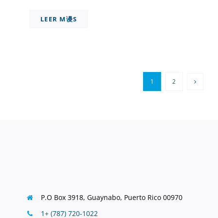
LEER M谩S
1
2
P.O Box 3918,
Guaynabo, Puerto Rico 00970
1+ (787) 720-1022