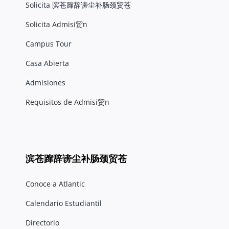
Solicita 滨苍蹿辞谤尘补肠颈贸苍
Solicita Admisi贸n
Campus Tour
Casa Abierta
Admisiones
Requisitos de Admisi贸n
滨苍蹿辞谤尘补肠颈贸苍
Conoce a Atlantic
Calendario Estudiantil
Directorio