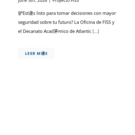
June 5th, 2026
|
Proyecto FISS
驴Est谩s listo para tomar decisiones con mayor
seguridad sobre tu futuro? La Oficina de FISS y
el Decanato Acad茅mico de Atlantic
[...]
LEER M谩S