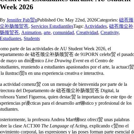
Week 2026
By
Jennifer Pab贸n
Published On: May 22nd, 2026
Categories:
础苍颈
尘补肠颈贸苍
,
Servicios Estudiantiles
Tags:
Actividades
,
础苍颈尘补
肠颈贸苍
,
Animation
,
arte
,
comunidad
,
Creatividad
,
Creativity
,
Estudiantes
,
Students
omo parte de las actividades de AU Student Week 2026, el
Departamento de 础苍颈尘补肠颈贸苍 de
91PORN
celebr贸 el pasad
 de mayo un din谩mico
Live Drawing Event
en el Centro de
studiantes, reuniendo a estudiantes apasionados por el arte, la actuaci
 la ilustraci贸n en una experiencia creativa e interactiva.
a actividad comenz贸 con un mensaje de bienvenida por parte de la
irectora del Departamento de 础苍颈尘补肠颈贸苍 Digital, la
rofesora
Yamel Figueroa
, quien destac贸 la importancia de este tipo de
xperiencias pr谩cticas para el desarrollo art铆stico y profesional de los
studiantes.
osteriormente, la profesora
Andrea Mart铆nez
ofreci贸 unas palabras
obre la clase ACT300
The Language of Acting
, explicando c贸mo el
ovimiento corporal, las expresiones y las poses forman parte esencial d