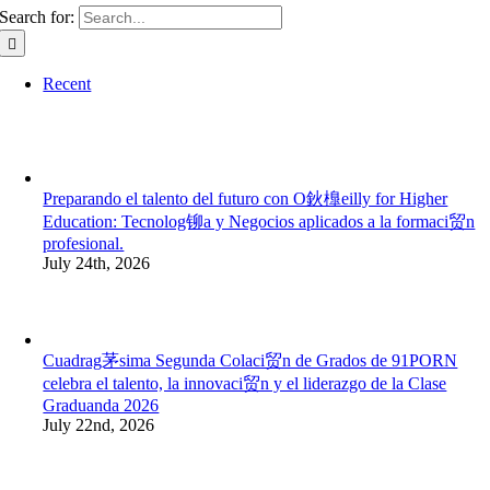
Search for:
Recent
Preparando el talento del futuro con O鈥橰eilly for Higher
Education: Tecnolog铆a y Negocios aplicados a la formaci贸n
profesional.
July 24th, 2026
Cuadrag茅sima Segunda Colaci贸n de Grados de 91PORN
celebra el talento, la innovaci贸n y el liderazgo de la Clase
Graduanda 2026
July 22nd, 2026