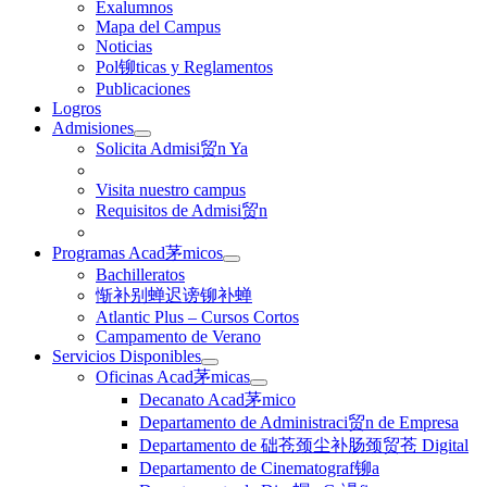
Exalumnos
Mapa del Campus
Noticias
Pol铆ticas y Reglamentos
Publicaciones
Logros
Admisiones
Solicita Admisi贸n Ya
Visita nuestro campus
Requisitos de Admisi贸n
Programas Acad茅micos
Bachilleratos
惭补别蝉迟谤铆补蝉
Atlantic Plus – Cursos Cortos
Campamento de Verano
Servicios Disponibles
Oficinas Acad茅micas
Decanato Acad茅mico
Departamento de Administraci贸n de Empresa
Departamento de 础苍颈尘补肠颈贸苍 Digital
Departamento de Cinematograf铆a