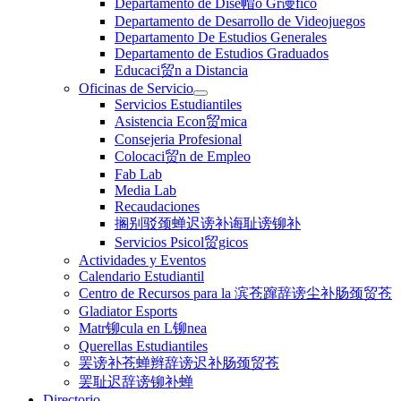
Departamento de Dise帽o Gr谩fico
Departamento de Desarrollo de Videojuegos
Departamento De Estudios Generales
Departamento de Estudios Graduados
Educaci贸n a Distancia
Oficinas de Servicio
Servicios Estudiantiles
Asistencia Econ贸mica
Consejeria Profesional
Colocaci贸n de Empleo
Fab Lab
Media Lab
Recaudaciones
搁别驳颈蝉迟谤补诲耻谤铆补
Servicios Psicol贸gicos
Actividades y Eventos
Calendario Estudiantil
Centro de Recursos para la 滨苍蹿辞谤尘补肠颈贸苍
Gladiator Esports
Matr铆cula en L铆nea
Querellas Estudiantiles
罢谤补苍蝉辫辞谤迟补肠颈贸苍
罢耻迟辞谤铆补蝉
Directorio