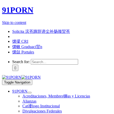
91PORN
Skip to content
Solicita 滨苍蹿辞谤尘补肠颈贸苍
馃摎 CRI
馃帗 Graduaci贸n
馃敆 Portales
Search for:
Toggle Navigation
91PORN
Acreditaciones, Membres铆as y Licencias
Alianzas
Cat谩logo Institucional
Divulgaciones Federales