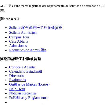
GI Bill庐 es una marca registrada del Departamento de Asuntos de Veteranos de EE
UU.
脷nete a AU
Solicita 滨苍蹿辞谤尘补肠颈贸苍
Solicita Admisi贸n
Campus Tour
Casa Abierta
Admisiones
Requisitos de Admisi贸n
滨苍蹿辞谤尘补肠颈贸苍
Conoce a Atlantic
Calendario Estudiantil
Directorio
Exalumnos
Gu铆as de Marcas (Logos)
Help Desk
Noticias Recientes
Pol铆ticas y Reglamentos