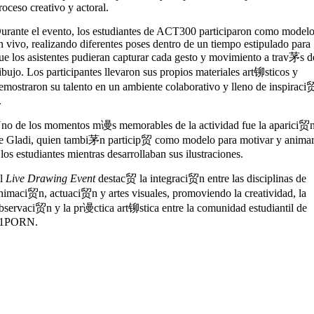
roceso creativo y actoral.
urante el evento, los estudiantes de ACT300 participaron como model
n vivo, realizando diferentes poses dentro de un tiempo estipulado para
ue los asistentes pudieran capturar cada gesto y movimiento a trav茅s d
ibujo. Los participantes llevaron sus propios materiales art铆sticos y
emostraron su talento en un ambiente colaborativo y lleno de inspiraci
.
no de los momentos m谩s memorables de la actividad fue la aparici贸
e Gladi, quien tambi茅n particip贸 como modelo para motivar y anima
 los estudiantes mientras desarrollaban sus ilustraciones.
l
Live Drawing Event
destac贸 la integraci贸n entre las disciplinas de
nimaci贸n, actuaci贸n y artes visuales, promoviendo la creatividad, la
bservaci贸n y la pr谩ctica art铆stica entre la comunidad estudiantil de
91PORN
.