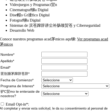
Videojuegos y Programaci贸n
Cinematograf铆a Digital
Dise帽o Gr谩fico Digital
Fotograf铆a Digital
Sistemas de 滨苍蹿辞谤尘补肠颈贸苍 y Ciberseguridad
Desarrollo Web
Conoce nuestros programas acad茅micos aqu铆:
Ver programas acad
茅micos
Nombre*
Apellido*
Email*
罢别濒茅蹿辞苍辞*
Fecha de Comienzo*
Programa de Interes*
驴C贸mo te enteraste de
nosotros?
Email Opt-in*:
Al completar y enviar esta solicitud, le da su consentimiento al personal de