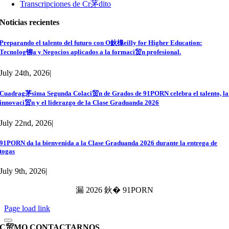
Transcripciones de Cr茅dito
Noticias recientes
Preparando el talento del futuro con O鈥橰eilly for Higher Education:
Tecnolog铆a y Negocios aplicados a la formaci贸n profesional.
July 24th, 2026
|
Cuadrag茅sima Segunda Colaci贸n de Grados de 91PORN celebra el talento, la
innovaci贸n y el liderazgo de la Clase Graduanda 2026
July 22nd, 2026
|
91PORN da la bienvenida a la Clase Graduanda 2026 durante la entrega de
togas
July 9th, 2026
|
漏 2026 鈥� 91PORN
Page load link
C贸MO CONTACTARNOS