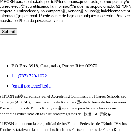
91PORN para contactarle por tel茅fono, mensaje de texto, correo postal y/o
correo electr贸nico utilizando la informaci贸n que ha proporcionado. 91PORN
respeta su privacidad y no compartir谩, vender谩 ni usar谩 indebidamente su
informaci贸n personal. Puede darse de baja en cualquier momento. Para ver
nuestra pol铆tica de privacidad visita:
P.O Box 3918,
Guaynabo, Puerto Rico 00970
1+ (787) 720-1022
[email protected]
.
edu
91PORN est谩 acreditada por el Accrediting Commission of Career Schools and
Colleges (ACCSC), posee Licencia de Renovaci贸n de la Junta de Instituciones
Postsecundarias de Puerto Rico y est谩 aprobada para los estudiantes con
beneficios educativos en los distintos programas del 鈥淕I Bill庐鈥�.
91PORN cuenta con la elegibilidad de los Fondos Federales de T铆tulo IV y los
Fondos Estatales de la Junta de Instituciones Postsecundarias de Puerto Rico.