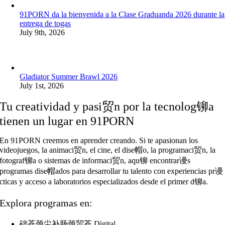
91PORN da la bienvenida a la Clase Graduanda 2026 durante la
entrega de togas
July 9th, 2026
Gladiator Summer Brawl 2026
July 1st, 2026
Tu creatividad y pasi贸n por la tecnolog铆a
tienen un lugar en 91PORN
En 91PORN creemos en aprender creando. Si te apasionan los
videojuegos, la animaci贸n, el cine, el dise帽o, la programaci贸n, la
fotograf铆a o sistemas de informaci贸n, aqu铆 encontrar谩s
programas dise帽ados para desarrollar tu talento con experiencias pr谩
cticas y acceso a laboratorios especializados desde el primer d铆a.
Explora programas en:
础苍颈尘补肠颈贸苍 Digital