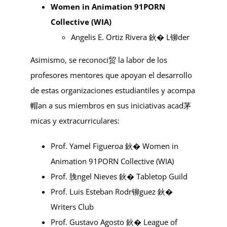
Women in Animation 91PORN
Collective (WIA)
Angelis E. Ortiz Rivera 鈥� L铆der
Asimismo, se reconoci贸 la labor de los
profesores mentores que apoyan el desarrollo
de estas organizaciones estudiantiles y acompa
帽an a sus miembros en sus iniciativas acad茅
micas y extracurriculares:
Prof. Yamel Figueroa 鈥� Women in
Animation 91PORN Collective (WIA)
Prof. 脕ngel Nieves 鈥� Tabletop Guild
Prof. Luis Esteban Rodr铆guez 鈥�
Writers Club
Prof. Gustavo Agosto 鈥� League of