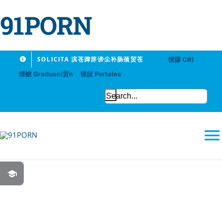
91PORN
Skip
SOLICITA 滨苍蹿辞谤尘补肠颈贸苍
馃摎 CRI
to
馃帗 Graduaci贸n
馃敆 Portales
content
Search
for:
T
N
91PORN
Logros