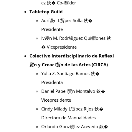
ez 鈥� Co-l铆der
Tabletop Guild
Adri谩n L贸pez Solla 鈥�
Presidente
Iv谩n M. Rodr铆guez Qui帽ones 鈥
� Vicepresidente
Colectivo Interdisciplinario de Reflexi
贸n y Creaci贸n de las Artes (CIRCA)
Yulia Z. Santiago Ramos 鈥�
Presidenta
Daniel Pabell贸n Montalvo 鈥�
Vicepresidente
Cindy Milady L贸pez Rijos 鈥�
Directora de Manualidades
Orlando Gonz谩lez Acevedo 鈥�