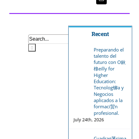
Recent
Search
for:
Preparando el
talento del
futuro con O鈥
橰eilly for
Higher
Education:
Tecnolog铆a y
Negocios
aplicados a la
formaci贸n
profesional.
July 24th, 2026
Cuadrag茅sima