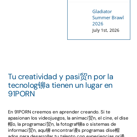
Gladiator
Summer Brawl
2026
July 1st, 2026
Tu creatividad y pasi贸n por la
tecnolog铆a tienen un lugar en
91PORN
En 91PORN creemos en aprender creando. Si te
apasionan los videojuegos, la animaci贸n, el cine, el dise
帽o, la programaci贸n, la fotograf铆a o sistemas de
informaci贸n, aqu铆 encontrar谩s programas dise帽
ados para desarrollar tu talento con experiencias pr谩