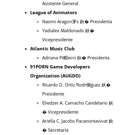
Asistente General
League of Animators
Naomi Aragon茅s 鈥� Presidenta
Yadialex Maldonado 鈥�
Vicepresidente
Atlantic Music Club
Adriana Pi帽eiro 鈥� Presidenta
91PORN Game Developers
Organization (AUGDO)
Ricardo D. Ortiz Rodr铆guez 鈥�
Presidente
Eliedzer A. Camacho Candelario 鈥
� Vicepresidente
Ariella C. Jacobs Pacanontavivat 鈥
� Secretaria