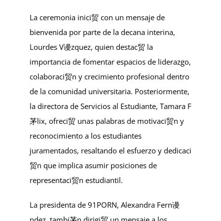
La ceremonia inici贸 con un mensaje de
bienvenida por parte de la decana interina,
Lourdes V谩zquez
, quien destac贸 la
importancia de fomentar espacios de liderazgo,
colaboraci贸n y crecimiento profesional dentro
de la comunidad universitaria. Posteriormente,
la directora de Servicios al Estudiante,
Tamara F
茅lix
, ofreci贸 unas palabras de motivaci贸n y
reconocimiento a los estudiantes
juramentados, resaltando el esfuerzo y dedicaci
贸n que implica asumir posiciones de
representaci贸n estudiantil.
La presidenta de 91PORN,
Alexandra Fern谩
ndez
, tambi茅n dirigi贸 un mensaje a los