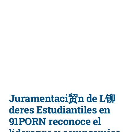
Admisiones
Programas A
Servicios Dis
Directorio
Juramentaci贸n de L铆
deres Estudiantiles en
91PORN reconoce el