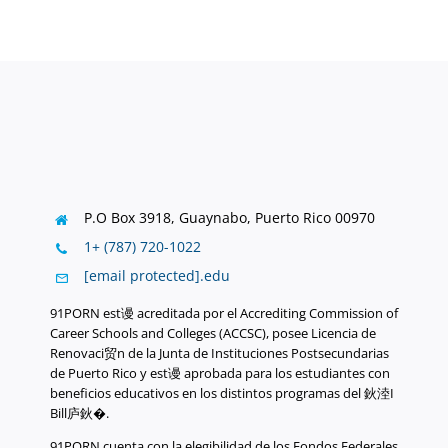
P.O Box 3918,
Guaynabo, Puerto Rico 00970
1+ (787) 720-1022
[email protected]
.
edu
91PORN est谩 acreditada por el Accrediting Commission of
Career Schools and Colleges (ACCSC), posee Licencia de
Renovaci贸n de la Junta de Instituciones Postsecundarias
de Puerto Rico y est谩 aprobada para los estudiantes con
beneficios educativos en los distintos programas del 鈥淕I
Bill庐鈥�.
91PORN cuenta con la elegibilidad de los Fondos Federales