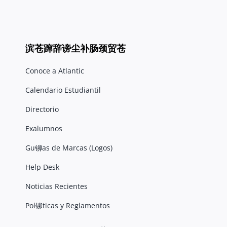
滨苍蹿辞谤尘补肠颈贸苍
Conoce a Atlantic
Calendario Estudiantil
Directorio
Exalumnos
Gu铆as de Marcas (Logos)
Help Desk
Noticias Recientes
Pol铆ticas y Reglamentos