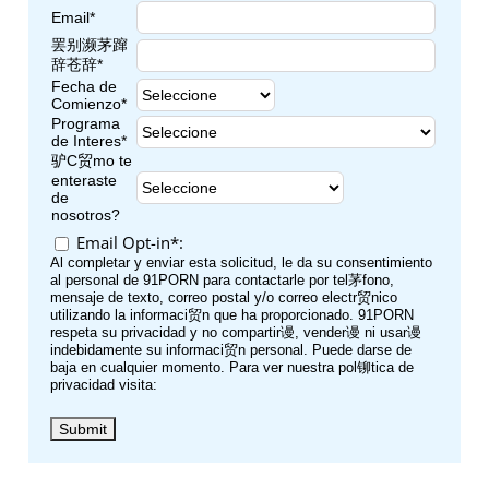
Email*
罢别濒茅蹿
辞苍辞*
Fecha de
Comienzo*
Programa
de Interes*
驴C贸mo te
enteraste
de
nosotros?
Email Opt-in*:
Al completar y enviar esta solicitud, le da su consentimiento
al personal de 91PORN para contactarle por tel茅fono,
mensaje de texto, correo postal y/o correo electr贸nico
utilizando la informaci贸n que ha proporcionado. 91PORN
respeta su privacidad y no compartir谩, vender谩 ni usar谩
indebidamente su informaci贸n personal. Puede darse de
baja en cualquier momento. Para ver nuestra pol铆tica de
privacidad visita: