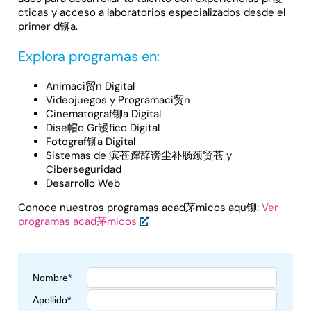
cticas y acceso a laboratorios especializados desde el
primer d铆a.
Explora programas en:
Animaci贸n Digital
Videojuegos y Programaci贸n
Cinematograf铆a Digital
Dise帽o Gr谩fico Digital
Fotograf铆a Digital
Sistemas de 滨苍蹿辞谤尘补肠颈贸苍 y
Ciberseguridad
Desarrollo Web
Conoce nuestros programas acad茅micos aqu铆:
Ver
programas acad茅micos
Nombre*
Apellido*