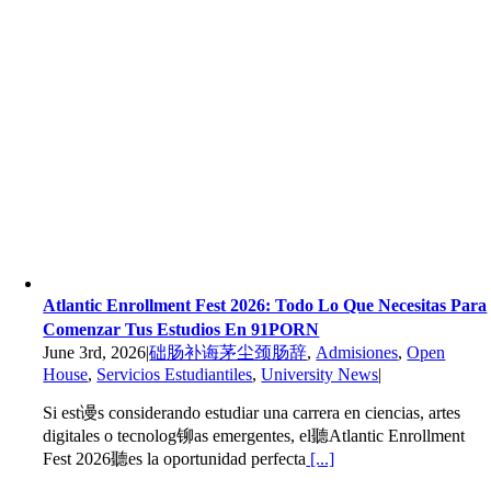
Atlantic Enrollment Fest 2026: Todo Lo Que Necesitas Para
Comenzar Tus Estudios En 91PORN
June 3rd, 2026
|
础肠补诲茅尘颈肠辞
,
Admisiones
,
Open
House
,
Servicios Estudiantiles
,
University News
|
Si est谩s considerando estudiar una carrera en ciencias, artes
digitales o tecnolog铆as emergentes, el聽Atlantic Enrollment
Fest 2026聽es la oportunidad perfecta
[...]