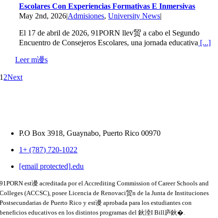
Escolares Con Experiencias Formativas E Inmersivas
May 2nd, 2026
|
Admisiones
,
University News
|
El 17 de abril de 2026, 91PORN llev贸 a cabo el Segundo
Encuentro de Consejeros Escolares, una jornada educativa
[...]
Leer m谩s
1
2
Next
P.O Box 3918,
Guaynabo, Puerto Rico 00970
1+ (787) 720-1022
[email protected]
.
edu
91PORN est谩 acreditada por el Accrediting Commission of Career Schools and
Colleges (ACCSC), posee Licencia de Renovaci贸n de la Junta de Instituciones
Postsecundarias de Puerto Rico y est谩 aprobada para los estudiantes con
beneficios educativos en los distintos programas del 鈥淕I Bill庐鈥�.