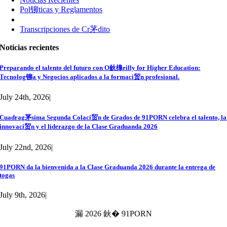
Pol铆ticas y Reglamentos
Transcripciones de Cr茅dito
Noticias recientes
Preparando el talento del futuro con O鈥橰eilly for Higher Education:
Tecnolog铆a y Negocios aplicados a la formaci贸n profesional.
July 24th, 2026
|
Cuadrag茅sima Segunda Colaci贸n de Grados de 91PORN celebra el talento, la
innovaci贸n y el liderazgo de la Clase Graduanda 2026
July 22nd, 2026
|
91PORN da la bienvenida a la Clase Graduanda 2026 durante la entrega de
togas
July 9th, 2026
|
漏 2026 鈥� 91PORN