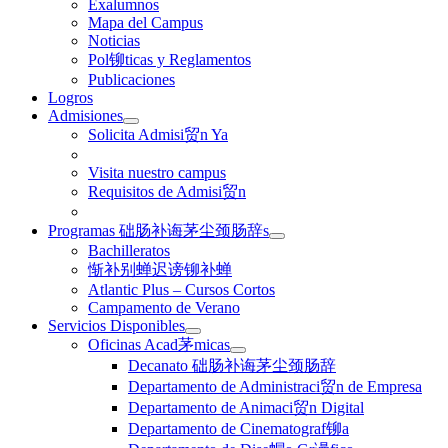
Exalumnos
Mapa del Campus
Noticias
Pol铆ticas y Reglamentos
Publicaciones
Logros
Admisiones
Solicita Admisi贸n Ya
Visita nuestro campus
Requisitos de Admisi贸n
Programas 础肠补诲茅尘颈肠辞s
Bachilleratos
惭补别蝉迟谤铆补蝉
Atlantic Plus – Cursos Cortos
Campamento de Verano
Servicios Disponibles
Oficinas Acad茅micas
Decanato 础肠补诲茅尘颈肠辞
Departamento de Administraci贸n de Empresa
Departamento de Animaci贸n Digital
Departamento de Cinematograf铆a