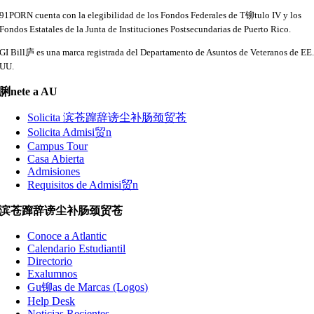
91PORN cuenta con la elegibilidad de los Fondos Federales de T铆tulo IV y los
Fondos Estatales de la Junta de Instituciones Postsecundarias de Puerto Rico.
GI Bill庐 es una marca registrada del Departamento de Asuntos de Veteranos de EE
UU.
脷nete a AU
Solicita 滨苍蹿辞谤尘补肠颈贸苍
Solicita Admisi贸n
Campus Tour
Casa Abierta
Admisiones
Requisitos de Admisi贸n
滨苍蹿辞谤尘补肠颈贸苍
Conoce a Atlantic
Calendario Estudiantil
Directorio
Exalumnos
Gu铆as de Marcas (Logos)
Help Desk
Noticias Recientes