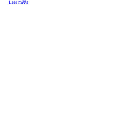
Leer m谩s