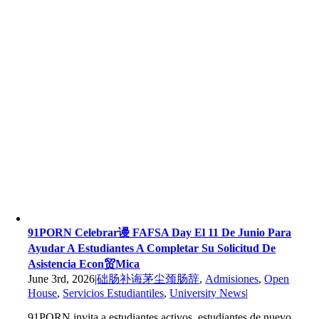
91PORN Celebrar谩 FAFSA Day El 11 De Junio Para
Ayudar A Estudiantes A Completar Su Solicitud De
Asistencia Econ贸mica
June 3rd, 2026
|
础肠补诲茅尘颈肠辞
,
Admisiones
,
Open
House
,
Servicios Estudiantiles
,
University News
|
91PORN invita a estudiantes activos, estudiantes de nuevo