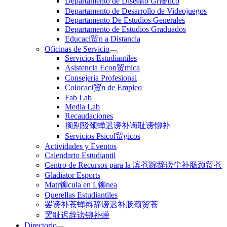
Departamento de Dise帽o Gr谩fico
Departamento de Desarrollo de Videojuegos
Departamento De Estudios Generales
Departamento de Estudios Graduados
Educaci贸n a Distancia
Oficinas de Servicio
Servicios Estudiantiles
Asistencia Econ贸mica
Consejeria Profesional
Colocaci贸n de Empleo
Fab Lab
Media Lab
Recaudaciones
搁别驳颈蝉迟谤补诲耻谤铆补
Servicios Psicol贸gicos
Actividades y Eventos
Calendario Estudiantil
Centro de Recursos para la 滨苍蹿辞谤尘补肠颈贸苍
Gladiator Esports
Matr铆cula en L铆nea
Querellas Estudiantiles
罢谤补苍蝉辫辞谤迟补肠颈贸苍
罢耻迟辞谤铆补蝉
Directorio