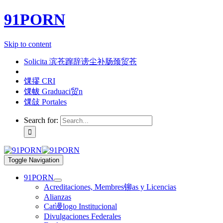
91PORN
Skip to content
Solicita 滨苍蹿辞谤尘补肠颈贸苍
馃摎 CRI
馃帗 Graduaci贸n
馃敆 Portales
Search for:
Toggle Navigation
91PORN
Acreditaciones, Membres铆as y Licencias
Alianzas
Cat谩logo Institucional
Divulgaciones Federales