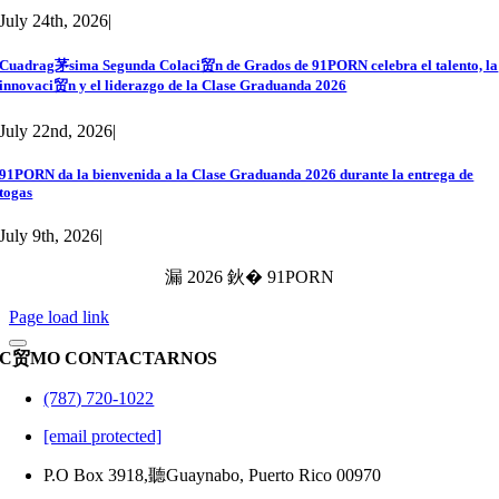
July 24th, 2026
|
Cuadrag茅sima Segunda Colaci贸n de Grados de 91PORN celebra el talento, la
innovaci贸n y el liderazgo de la Clase Graduanda 2026
July 22nd, 2026
|
91PORN da la bienvenida a la Clase Graduanda 2026 durante la entrega de
togas
July 9th, 2026
|
漏 2026 鈥� 91PORN
Page load link
C贸MO CONTACTARNOS
(787) 720-1022
[email protected]
P.O Box 3918,聽Guaynabo, Puerto Rico 00970