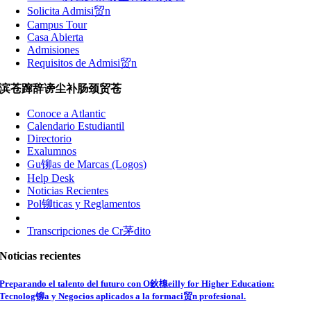
Solicita Admisi贸n
Campus Tour
Casa Abierta
Admisiones
Requisitos de Admisi贸n
滨苍蹿辞谤尘补肠颈贸苍
Conoce a Atlantic
Calendario Estudiantil
Directorio
Exalumnos
Gu铆as de Marcas (Logos)
Help Desk
Noticias Recientes
Pol铆ticas y Reglamentos
Transcripciones de Cr茅dito
Noticias recientes
Preparando el talento del futuro con O鈥橰eilly for Higher Education:
Tecnolog铆a y Negocios aplicados a la formaci贸n profesional.