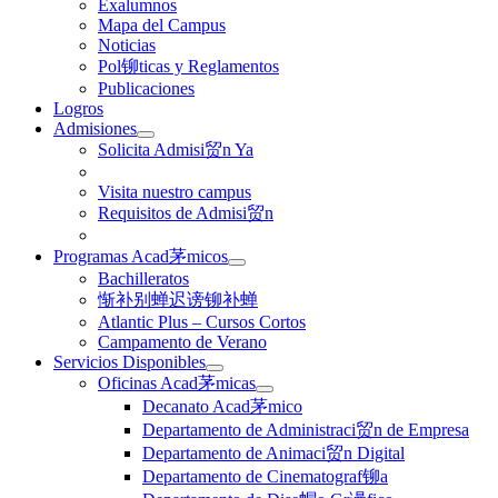
Exalumnos
Mapa del Campus
Noticias
Pol铆ticas y Reglamentos
Publicaciones
Logros
Admisiones
Solicita Admisi贸n Ya
Visita nuestro campus
Requisitos de Admisi贸n
Programas Acad茅micos
Bachilleratos
惭补别蝉迟谤铆补蝉
Atlantic Plus – Cursos Cortos
Campamento de Verano
Servicios Disponibles
Oficinas Acad茅micas
Decanato Acad茅mico
Departamento de Administraci贸n de Empresa
Departamento de Animaci贸n Digital
Departamento de Cinematograf铆a