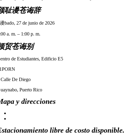
颁耻谩苍诲辞
谩bado, 27 de junio de 2026
:00 a. m. – 1:00 p. m.
顿贸苍诲别
entro de Estudiantes, Edificio E5
91PORN
 Calle De Diego
uaynabo, Puerto Rico
Mapa y direcciones
Estacionamiento libre de costo disponible.