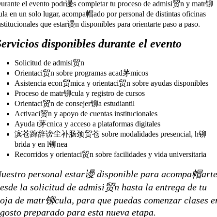
urante el evento podr谩s completar tu proceso de admisi贸n y matr铆
ula en un solo lugar, acompa帽ado por personal de distintas oficinas
nstitucionales que estar谩n disponibles para orientarte paso a paso.
Servicios disponibles durante el evento
Solicitud de admisi贸n
Orientaci贸n sobre programas acad茅micos
Asistencia econ贸mica y orientaci贸n sobre ayudas disponibles
Proceso de matr铆cula y registro de cursos
Orientaci贸n de consejer铆a estudiantil
Activaci贸n y apoyo de cuentas institucionales
Ayuda t茅cnica y acceso a plataformas digitales
滨苍蹿辞谤尘补肠颈贸苍 sobre modalidades presencial, h铆
brida y en l铆nea
Recorridos y orientaci贸n sobre facilidades y vida universitaria
uestro personal estar谩 disponible para acompa帽art
esde la solicitud de admisi贸n hasta la entrega de tu
oja de matr铆cula, para que puedas comenzar clases e
gosto preparado para esta nueva etapa.