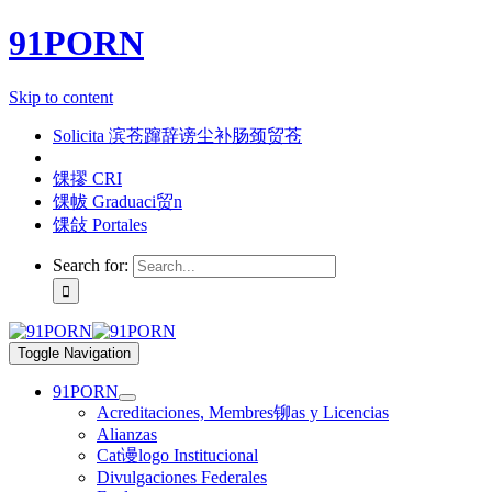
91PORN
Skip to content
Solicita 滨苍蹿辞谤尘补肠颈贸苍
馃摎 CRI
馃帗 Graduaci贸n
馃敆 Portales
Search for:
Toggle Navigation
91PORN
Acreditaciones, Membres铆as y Licencias
Alianzas
Cat谩logo Institucional
Divulgaciones Federales