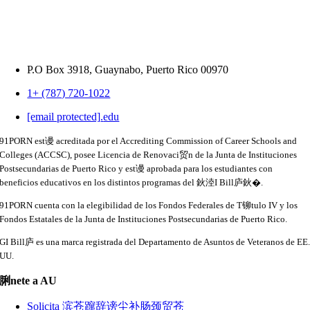
P.O Box 3918,
Guaynabo, Puerto Rico 00970
1+ (787) 720-1022
[email protected]
.
edu
91PORN est谩 acreditada por el Accrediting Commission of Career Schools and
Colleges (ACCSC), posee Licencia de Renovaci贸n de la Junta de Instituciones
Postsecundarias de Puerto Rico y est谩 aprobada para los estudiantes con
beneficios educativos en los distintos programas del 鈥淕I Bill庐鈥�.
91PORN cuenta con la elegibilidad de los Fondos Federales de T铆tulo IV y los
Fondos Estatales de la Junta de Instituciones Postsecundarias de Puerto Rico.
GI Bill庐 es una marca registrada del Departamento de Asuntos de Veteranos de EE
UU.
脷nete a AU
Solicita 滨苍蹿辞谤尘补肠颈贸苍