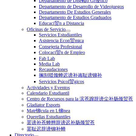
Departamento de Dise帽o Gr谩fico
Departamento de Desarrollo de Videojuegos
Departamento De Estudios Generales
Departamento de Estudios Graduados
Educaci贸n a Distancia
Oficinas de Servicio
Servicios Estudiantiles
Asistencia Econ贸mica
Consejeria Profesional
Colocaci贸n de Empleo
Fab Lab
Media Lab
Recaudaciones
搁别驳颈蝉迟谤补诲耻谤铆补
Servicios Psicol贸gicos
Actividades y Eventos
Calendario Estudiantil
Centro de Recursos para la 滨苍蹿辞谤尘补肠颈贸苍
Gladiator Esports
Matr铆cula en L铆nea
Querellas Estudiantiles
罢谤补苍蝉辫辞谤迟补肠颈贸苍
罢耻迟辞谤铆补蝉
Directorio