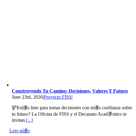
Construyendo Tu Camino: Decisiones, Valores Y Futuro
June 23rd, 2026
|
Proyecto FISS
|
驴Est谩s listo para tomar decisiones con m谩s confianza sobre
tu futuro? La Oficina de FISS y el Decanato Acad茅mico te
invitan
[...]
Leer m谩s