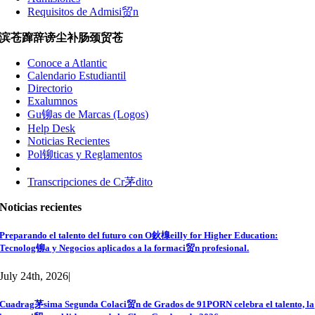
Requisitos de Admisi贸n
滨苍蹿辞谤尘补肠颈贸苍
Conoce a Atlantic
Calendario Estudiantil
Directorio
Exalumnos
Gu铆as de Marcas (Logos)
Help Desk
Noticias Recientes
Pol铆ticas y Reglamentos
Transcripciones de Cr茅dito
Noticias recientes
Preparando el talento del futuro con O鈥橰eilly for Higher Education:
Tecnolog铆a y Negocios aplicados a la formaci贸n profesional.
July 24th, 2026
|
Cuadrag茅sima Segunda Colaci贸n de Grados de 91PORN celebra el talento, la