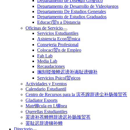
Departamento de Dise帽o Gr谩fico
Departamento de Desarrollo de Videojuegos
Departamento De Estudios Generales
Departamento de Estudios Graduados
Educaci贸n a Distancia
Oficinas de Servicio
Servicios Estudiantiles
Asistencia Econ贸mica
Consejeria Profesional
Colocaci贸n de Empleo
Fab Lab
Media Lab
Recaudaciones
搁别驳颈蝉迟谤补诲耻谤铆补
Servicios Psicol贸gicos
Actividades y Eventos
Calendario Estudiantil
Centro de Recursos para la 滨苍蹿辞谤尘补肠颈贸苍
Gladiator Esports
Matr铆cula en L铆nea
Querellas Estudiantiles
罢谤补苍蝉辫辞谤迟补肠颈贸苍
罢耻迟辞谤铆补蝉
Directorio