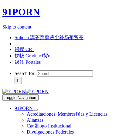
91PORN
Skip to content
Solicita 滨苍蹿辞谤尘补肠颈贸苍
馃摎 CRI
馃帗 Graduaci贸n
馃敆 Portales
Search for:
Toggle Navigation
91PORN
Acreditaciones, Membres铆as y Licencias
Alianzas
Cat谩logo Institucional
Divulgaciones Federales