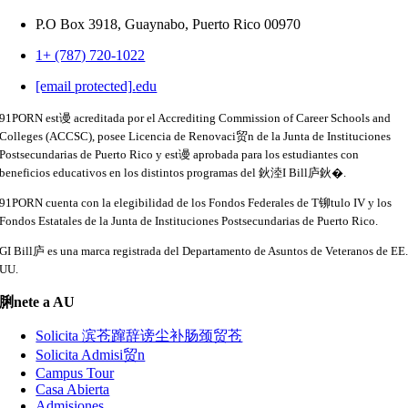
P.O Box 3918,
Guaynabo, Puerto Rico 00970
1+ (787) 720-1022
[email protected]
.
edu
91PORN est谩 acreditada por el Accrediting Commission of Career Schools and
Colleges (ACCSC), posee Licencia de Renovaci贸n de la Junta de Instituciones
Postsecundarias de Puerto Rico y est谩 aprobada para los estudiantes con
beneficios educativos en los distintos programas del 鈥淕I Bill庐鈥�.
91PORN cuenta con la elegibilidad de los Fondos Federales de T铆tulo IV y los
Fondos Estatales de la Junta de Instituciones Postsecundarias de Puerto Rico.
GI Bill庐 es una marca registrada del Departamento de Asuntos de Veteranos de EE
UU.
脷nete a AU
Solicita 滨苍蹿辞谤尘补肠颈贸苍
Solicita Admisi贸n
Campus Tour
Casa Abierta
Admisiones