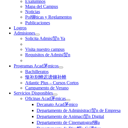
Exalumnos
Mapa del Campus
Noticias
Pol铆ticas y Reglamentos
Publicaciones
Logros
Admisiones
Solicita Admisi贸n Ya
Visita nuestro campus
Requisitos de Admisi贸n
Programas Acad茅micos
Bachilleratos
惭补别蝉迟谤铆补蝉
Atlantic Plus – Cursos Cortos
Campamento de Verano
Servicios Disponibles
Oficinas Acad茅micas
Decanato Acad茅mico
Departamento de Administraci贸n de Empresa
Departamento de Animaci贸n Digital
Departamento de Cinematograf铆a