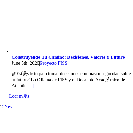
Construyendo Tu Camino: Decisiones, Valores Y Futuro
June 5th, 2026
|
Proyecto FISS
|
驴Est谩s listo para tomar decisiones con mayor seguridad sobre
tu futuro? La Oficina de FISS y el Decanato Acad茅mico de
Atlantic
[...]
Leer m谩s
1
2
Next