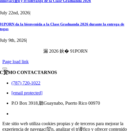
innovaci贸n y el liderazgo de la Clase Graduanda 2026
July 22nd, 2026
|
91PORN da la bienvenida a la Clase Graduanda 2026 durante la entrega de
togas
July 9th, 2026
|
漏 2026 鈥� 91PORN
Page load link
C贸MO CONTACTARNOS
(787) 720-1022
[email protected]
P.O Box 3918,聽Guaynabo, Puerto Rico 00970
Este sitio web utiliza cookies propias y de terceros para mejorar la
experiencia de navegaci贸n, analizar el tr谩fico y ofrecer contenido